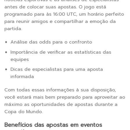
antes de colocar suas apostas. O jogo está
programado para às 16:00 UTC, um horário perfeito
para reunir amigos e compartilhar a emoção da
partida.
Análise das odds para o confronto
Importância de verificar as estatísticas das
equipes
Dicas de especialistas para uma aposta
informada
Com todas essas informações à sua disposição,
você estará mais bem preparado para aproveitar ao
máximo as oportunidades de apostas durante a
Copa do Mundo.
Benefícios das apostas em eventos