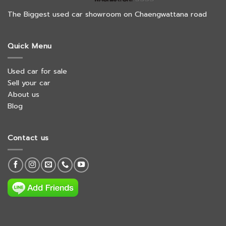
The Biggest used car showroom on Chaengwattana road
Quick Menu
Used car for sale
Sell your car
About us
Blog
Contact us