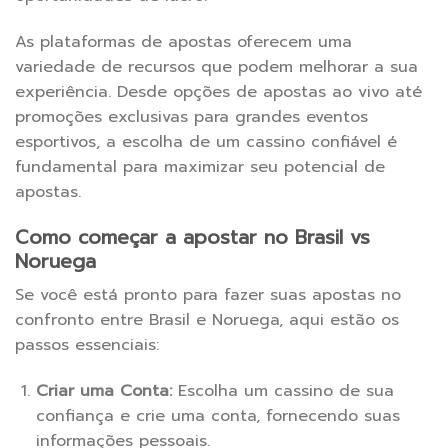
As plataformas de apostas oferecem uma
variedade de recursos que podem melhorar a sua
experiência. Desde opções de apostas ao vivo até
promoções exclusivas para grandes eventos
esportivos, a escolha de um cassino confiável é
fundamental para maximizar seu potencial de
apostas.
Como começar a apostar no Brasil vs
Noruega
Se você está pronto para fazer suas apostas no
confronto entre Brasil e Noruega, aqui estão os
passos essenciais:
Criar uma Conta:
Escolha um cassino de sua
confiança e crie uma conta, fornecendo suas
informações pessoais.