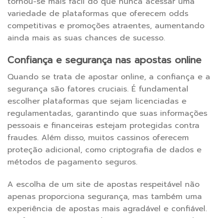
tornou-se mais fácil do que nunca acessar uma
variedade de plataformas que oferecem odds
competitivas e promoções atraentes, aumentando
ainda mais as suas chances de sucesso.
Confiança e segurança nas apostas online
Quando se trata de apostar online, a confiança e a
segurança são fatores cruciais. É fundamental
escolher plataformas que sejam licenciadas e
regulamentadas, garantindo que suas informações
pessoais e financeiras estejam protegidas contra
fraudes. Além disso, muitos cassinos oferecem
proteção adicional, como criptografia de dados e
métodos de pagamento seguros.
A escolha de um site de apostas respeitável não
apenas proporciona segurança, mas também uma
experiência de apostas mais agradável e confiável.