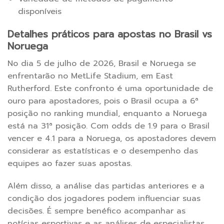
disponíveis
Detalhes práticos para apostas no Brasil vs
Noruega
No dia 5 de julho de 2026, Brasil e Noruega se
enfrentarão no MetLife Stadium, em East
Rutherford. Este confronto é uma oportunidade de
ouro para apostadores, pois o Brasil ocupa a 6ª
posição no ranking mundial, enquanto a Noruega
está na 31ª posição. Com odds de 1.9 para o Brasil
vencer e 4.1 para a Noruega, os apostadores devem
considerar as estatísticas e o desempenho das
equipes ao fazer suas apostas.
Além disso, a análise das partidas anteriores e a
condição dos jogadores podem influenciar suas
decisões. É sempre benéfico acompanhar as
notícias esportivas e as análises de especialistas