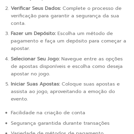
Verificar Seus Dados:
Complete o processo de
verificação para garantir a segurança da sua
conta.
Fazer um Depósito:
Escolha um método de
pagamento e faça um depósito para começar a
apostar.
Selecionar Seu Jogo:
Navegue entre as opções
de apostas disponíveis e escolha como deseja
apostar no jogo.
Iniciar Suas Apostas:
Coloque suas apostas e
assista ao jogo, aproveitando a emoção do
evento.
Facilidade na criação de conta
Segurança garantida durante transações
Variedade de métodos de pagamento