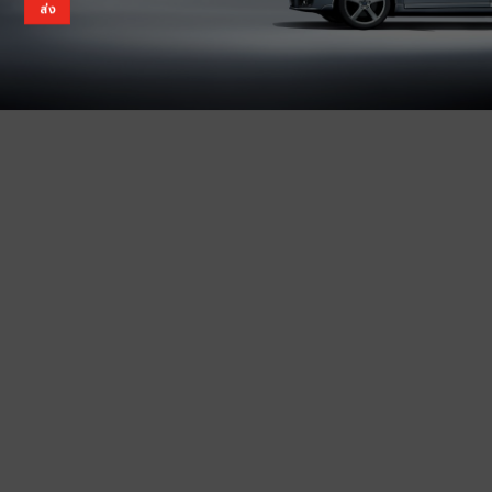
Wachirayont
The Biggest used car showroom on Chaengwattana road
Quick Menu
Used car for sale