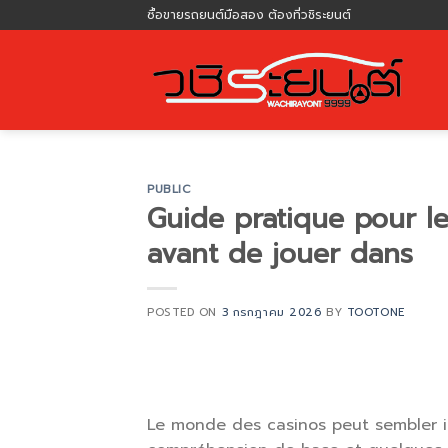
Skip
ซื้อขายรถยนต์มือสอง ต้องที่วชิระยนต์
to
content
PUBLIC
Guide pratique pour les
avant de jouer dans
POSTED ON
3 กรกฎาคม 2026
BY
TOOTONE
Le monde des casinos peut sembler i