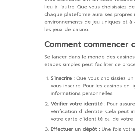
lieu à l’autre. Que vous choisissiez 
chaque plateforme aura ses propres r
environnements de jeu uniques et à
les jeux de casino.
Comment commencer da
Se lancer dans le monde des casinos
étapes simples peut faciliter ce proc
S’inscrire :
Que vous choisissiez un 
vous inscrire. Pour les casinos en l
informations personnelles.
Vérifier votre identité :
Pour assure
vérification d’identité. Cela peut
votre carte d’identité ou de votre
Effectuer un dépôt :
Une fois votre