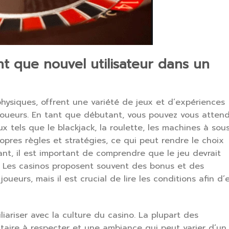
nt que nouvel utilisateur dans un
 physiques, offrent une variété de jeux et d’expériences
s joueurs. En tant que débutant, vous pouvez vous atten
 tels que le blackjack, la roulette, les machines à sou
opres règles et stratégies, ce qui peut rendre le choix
nt, il est important de comprendre que le jeu devrait
r. Les casinos proposent souvent des bonus et des
ueurs, mais il est crucial de lire les conditions afin d’
iliariser avec la culture du casino. La plupart des
aire à respecter et une ambiance qui peut varier d’un