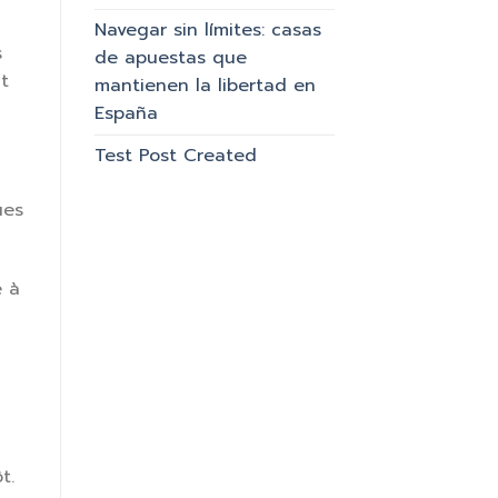
Navegar sin límites: casas
s
de apuestas que
t
mantienen la libertad en
España
Test Post Created
ues
e à
t.