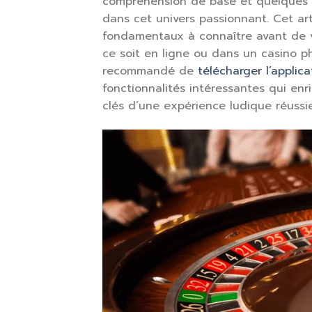
compréhension de base et quelques co
dans cet univers passionnant. Cet art
fondamentaux à connaître avant de v
ce soit en ligne ou dans un casino ph
recommandé de
télécharger l’applic
fonctionnalités intéressantes qui enr
clés d’une expérience ludique réussie