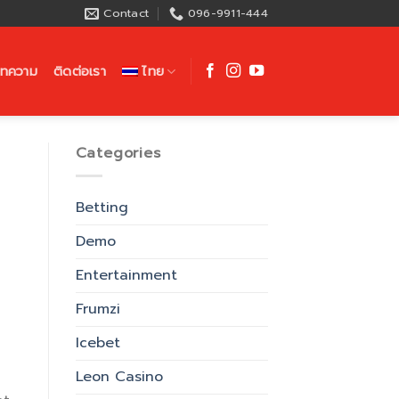
Contact
096-9911-444
ทความ
ติดต่อเรา
ไทย
Categories
Betting
Demo
Entertainment
Frumzi
Icebet
Leon Casino