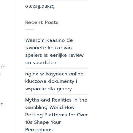
στοιχηματικες
Recent Posts
Waarom Kaasino de
favoriete keuze van
spelers is: eerlijke review
en voordelen
dre
nginx w kasynach online:
s
kluczowe dokumenty i
wsparcie dla graczy
Myths and Realities in the
en
Gambling World How
Betting Platforms for Over
18s Shape Your
Perceptions