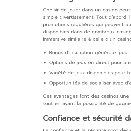
Choisir de jouer dans un casino peut o
simple divertissement. Tout d’abord, 
promotions régulières qui peuvent au
disponibles dans de nombreux casino
immersive similaire à celle d’un casino
Bonus d’inscription généreux pour
Options de jeux en direct pour un
Variété de jeux disponibles pour t
Opportunités de socialiser avec d’
Ces avantages font des casinos une 
tout en ayant la possibilité de gagne
Confiance et sécurité 
La confiance et la sécurité sont des