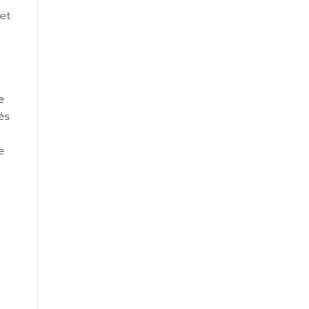
et
e
és
e