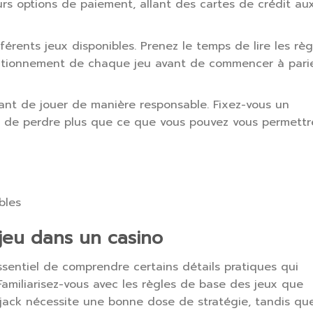
urs options de paiement, allant des cartes de crédit au
férents jeux disponibles. Prenez le temps de lire les règ
onctionnement de chaque jeu avant de commencer à pari
tant de jouer de manière responsable. Fixez-vous un
r de perdre plus que ce que vous pouvez vous permettr
bles
 jeu dans un casino
ssentiel de comprendre certains détails pratiques qui
Familiarisez-vous avec les règles de base des jeux que
ckjack nécessite une bonne dose de stratégie, tandis qu