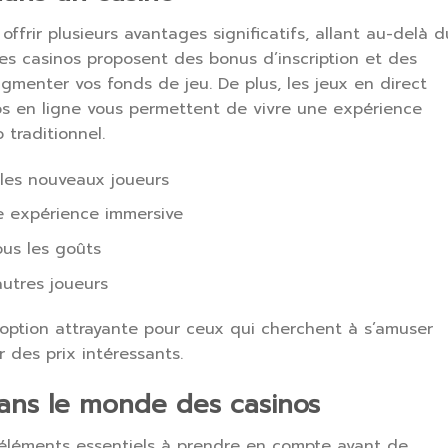
ffrir plusieurs avantages significatifs, allant au-delà d
les casinos proposent des bonus d’inscription et des
gmenter vos fonds de jeu. De plus, les jeux en direct
s en ligne vous permettent de vivre une expérience
 traditionnel.
 les nouveaux joueurs
e expérience immersive
ous les goûts
autres joueurs
option attrayante pour ceux qui cherchent à s’amuser
r des prix intéressants.
dans le monde des casinos
 éléments essentiels à prendre en compte avant de