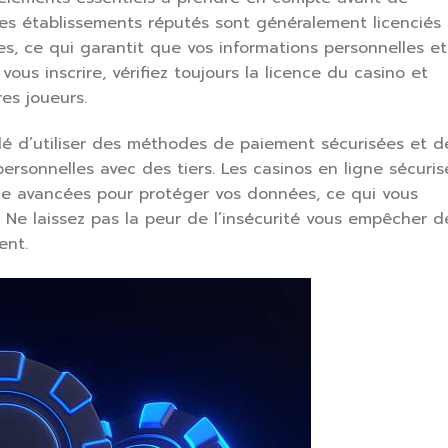
es établissements réputés sont généralement licenciés 
s, ce qui garantit que vos informations personnelles et
ous inscrire, vérifiez toujours la licence du casino et
res joueurs.
dé d’utiliser des méthodes de paiement sécurisées et d
ersonnelles avec des tiers. Les casinos en ligne sécuris
ge avancées pour protéger vos données, ce qui vous
. Ne laissez pas la peur de l’insécurité vous empêcher d
ent.