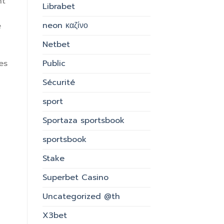
nt
Librabet
neon καζίνο
e
Netbet
Public
es
Sécurité
sport
Sportaza sportsbook
sportsbook
Stake
Superbet Casino
Uncategorized @th
X3bet