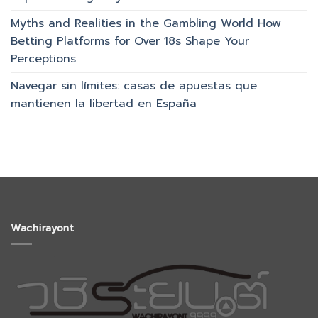
Myths and Realities in the Gambling World How
Betting Platforms for Over 18s Shape Your
Perceptions
Navegar sin límites: casas de apuestas que
mantienen la libertad en España
Wachirayont