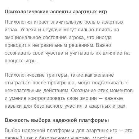
Психологические аспекты азартных игр
Психология играет значительную роль в азартных
играх. Успехи и неудачи могут сильно влиять на
эмоциональное состояние игрока, что иногда
приводит к неправильным решениям. Важно
осознавать свои чувства и учитывать их влияние на
процесс игры.
Психологические триггеры, такие как желание
отыграться после проигрыша, могут подталкивать к
нежелательным действиям. Осознание этих моментов
и умение контролировать свои эмоции — важные
навыки для безопасного участия в азартных играх.
Важность выбора надежной платформы
Выбор надежной платформы для азартных игр — это
первый шаг к безопасному участию. Mostbet