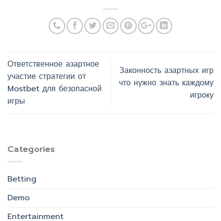
Ответственное азартное
Законность азартных игр
участие стратегии от
что нужно знать каждому
Mostbet для безопасной
игроку
игры
Categories
Betting
Demo
Entertainment