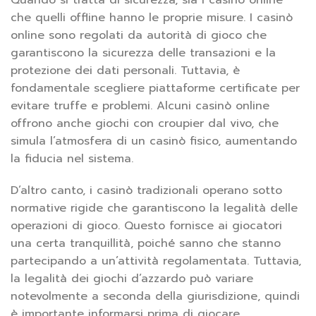
che quelli offline hanno le proprie misure. I casinò
online sono regolati da autorità di gioco che
garantiscono la sicurezza delle transazioni e la
protezione dei dati personali. Tuttavia, è
fondamentale scegliere piattaforme certificate per
evitare truffe e problemi. Alcuni casinò online
offrono anche giochi con croupier dal vivo, che
simula l’atmosfera di un casinò fisico, aumentando
la fiducia nel sistema.
D’altro canto, i casinò tradizionali operano sotto
normative rigide che garantiscono la legalità delle
operazioni di gioco. Questo fornisce ai giocatori
una certa tranquillità, poiché sanno che stanno
partecipando a un’attività regolamentata. Tuttavia,
la legalità dei giochi d’azzardo può variare
notevolmente a seconda della giurisdizione, quindi
è importante informarsi prima di giocare.