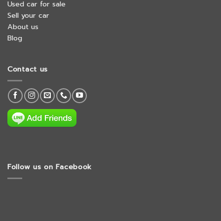
Used car for sale
Sell your car
About us
Blog
Contact us
Follow us on Facebook