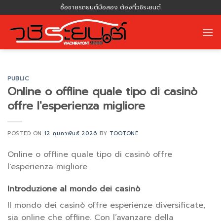
Skip
ซื้อขายรถยนต์มือสอง ต้องที่วชิระยนต์
to
content
PUBLIC
Online o offline quale tipo di casinò
offre l'esperienza migliore
POSTED ON
12 กุมภาพันธ์ 2026
BY
TOOTONE
Online o offline quale tipo di casinò offre
l'esperienza migliore
Introduzione al mondo dei casinò
Il mondo dei casinò offre esperienze diversificate,
sia online che offline. Con l’avanzare della