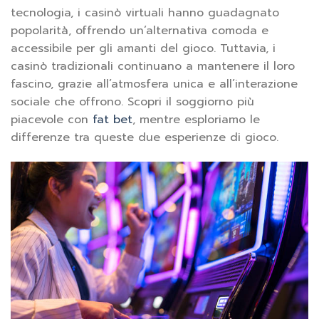
tecnologia, i casinò virtuali hanno guadagnato
popolarità, offrendo un’alternativa comoda e
accessibile per gli amanti del gioco. Tuttavia, i
casinò tradizionali continuano a mantenere il loro
fascino, grazie all’atmosfera unica e all’interazione
sociale che offrono. Scopri il soggiorno più
piacevole con
fat bet
, mentre esploriamo le
differenze tra queste due esperienze di gioco.