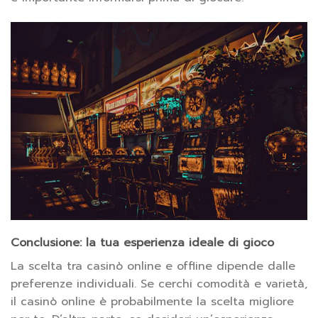
Conclusione: la tua esperienza ideale di gioco
La scelta tra casinò online e offline dipende dalle
preferenze individuali. Se cerchi comodità e varietà,
il casinò online è probabilmente la scelta migliore