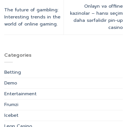
Onlayn və offline
The future of gambling:
kazinolar – hansı seçim
Interesting trends in the
daha sərfəlidir pin-up
world of online gaming.
casino
Categories
Betting
Demo
Entertainment
Frumzi
Icebet
Leon Casino