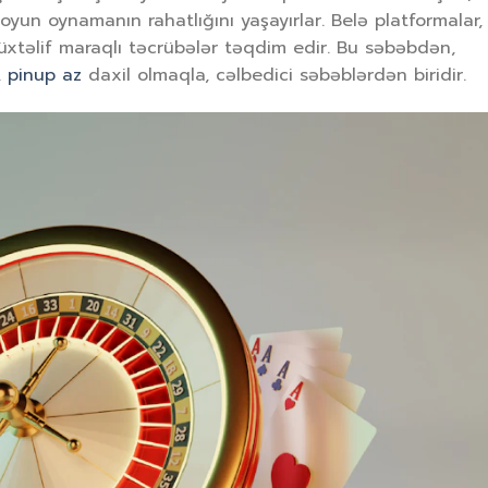
 oyun oynamanın rahatlığını yaşayırlar. Belə platformalar,
üxtəlif maraqlı təcrübələr təqdim edir. Bu səbəbdən,
,
pinup az
daxil olmaqla, cəlbedici səbəblərdən biridir.