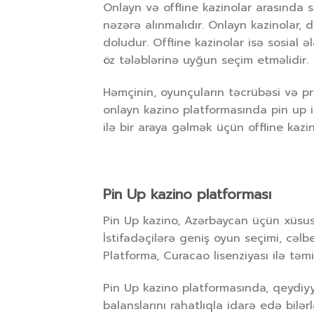
Onlayn və offline kazinolar arasında s
nəzərə alınmalıdır. Onlayn kazinolar, 
doludur. Offline kazinolar isə sosial ə
öz tələblərinə uyğun seçim etməlidir.
Həmçinin, oyunçuların təcrübəsi və pri
onlayn kazino platformasında pin up in
ilə bir araya gəlmək üçün offline kazin
Pin Up kazino platforması
Pin Up kazino, Azərbaycan üçün xüsusi
İstifadəçilərə geniş oyun seçimi, cəlb
Platforma, Curacao lisenziyası ilə təm
Pin Up kazino platformasında, qeydiyy
balanslarını rahatlıqla idarə edə bilər