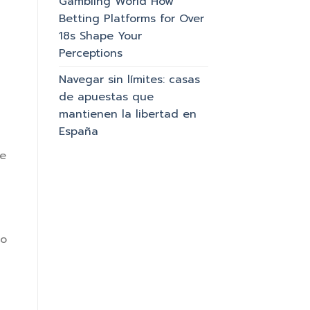
Gambling World How
u
Betting Platforms for Over
18s Shape Your
Perceptions
Navegar sin límites: casas
de apuestas que
mantienen la libertad en
España
ne
no