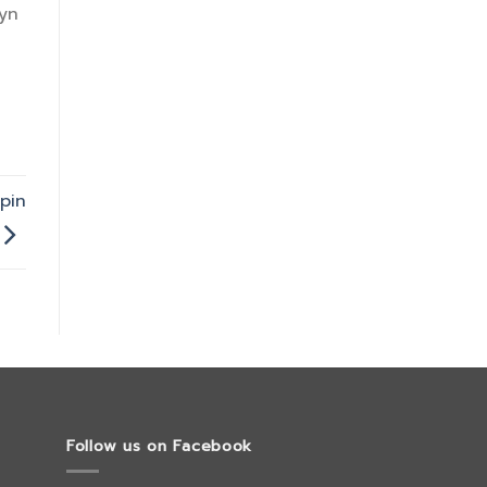
ayn
 pin
Follow us on Facebook