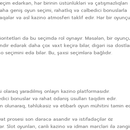
eçim edərkən, hər birinin üstünlükləri və çatışmazlıqları
daha geniş oyun seçimi, rahatlıq və cəlbedici bonuslarla
laqələr və əsl kazino atmosferi təklif edir. Hər bir oyunç
oritetləri də bu seçimdə rol oynayır. Məsələn, bir oyunç
dir edərək daha çox vaxt keçirə bilər, digəri isə dostla
o seçimini edə bilər. Bu, şəxsi seçimlərə bağlıdır.
 olaraq yaradılmış onlayn kazino platformasıdır.
edici bonuslar və rahat ödəniş üsulları təqdim edir.
in olunaraq, təhlükəsiz və etibarlı oyun mühitini təmin ed
at prosesi son dərəcə asandır və istifadəçilər öz
lər. Slot oyunları, canlı kazino və idman mərcləri ilə zəng