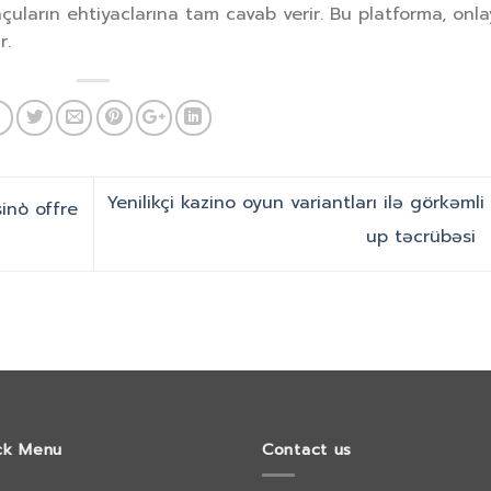
uların ehtiyaclarına tam cavab verir. Bu platforma, onl
r.
Yenilikçi kazino oyun variantları ilə görkəmli
inò offre
up təcrübəsi
ck Menu
Contact us