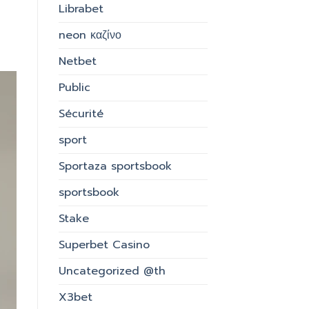
Librabet
neon καζίνο
Netbet
Public
Sécurité
sport
Sportaza sportsbook
sportsbook
Stake
Superbet Casino
Uncategorized @th
X3bet