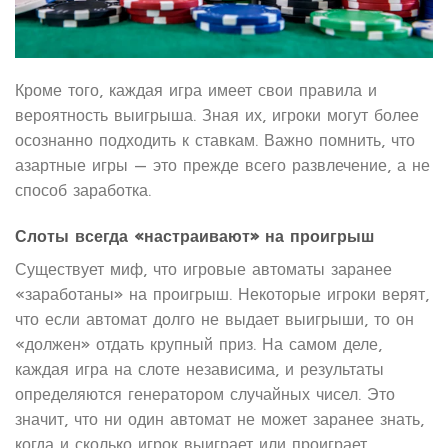
Кроме того, каждая игра имеет свои правила и
вероятность выигрыша. Зная их, игроки могут более
осознанно подходить к ставкам. Важно помнить, что
азартные игры — это прежде всего развлечение, а не
способ заработка.
Слоты всегда «настраивают» на проигрыш
Существует миф, что игровые автоматы заранее
«заработаны» на проигрыш. Некоторые игроки верят,
что если автомат долго не выдает выигрыши, то он
«должен» отдать крупный приз. На самом деле,
каждая игра на слоте независима, и результаты
определяются генератором случайных чисел. Это
значит, что ни один автомат не может заранее знать,
когда и сколько игрок выиграет или проиграет.