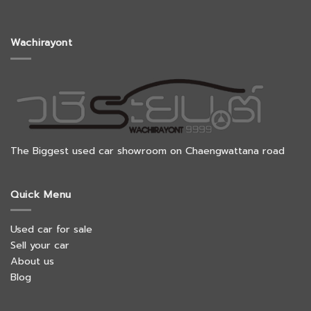
Wachirayont
The Biggest used car showroom on Chaengwattana road
Quick Menu
Used car for sale
Sell your car
About us
Blog