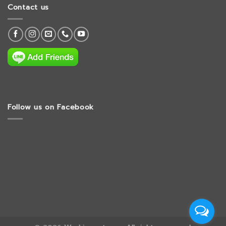
Contact us
Follow us on Facebook