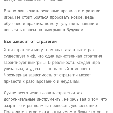
Важно лишь знать основные правила и стратегии
игры. Не стоит бояться пробовать новое, ведь
обучение и практика помогут улучшить навыки и
повысить шансы на выигрыш в будущем.
Всё зависит от стратегии
Хотя стратегии могут помочь в азартных играх,
существует миф, что одна единственная стратегия
гарантирует выигрыш. В реальности, каждая игра
уникальна, и удача — это важный компонент.
Чрезмерная зависимость от стратегии может
привести к разочарованию и неудачам.
Лучше всего использовать стратегии как
дополнительные инструменты, не забывая о том, что
азартные игры должны приносить удовольствие.
Подходите к игре с открытым умом и будьте готовы к