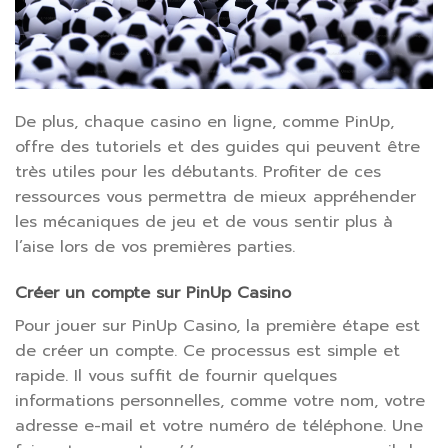
De plus, chaque casino en ligne, comme PinUp,
offre des tutoriels et des guides qui peuvent être
très utiles pour les débutants. Profiter de ces
ressources vous permettra de mieux appréhender
les mécaniques de jeu et de vous sentir plus à
l’aise lors de vos premières parties.
Créer un compte sur PinUp Casino
Pour jouer sur PinUp Casino, la première étape est
de créer un compte. Ce processus est simple et
rapide. Il vous suffit de fournir quelques
informations personnelles, comme votre nom, votre
adresse e-mail et votre numéro de téléphone. Une