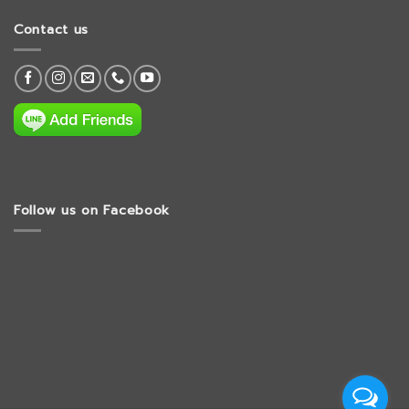
Contact us
Follow us on Facebook