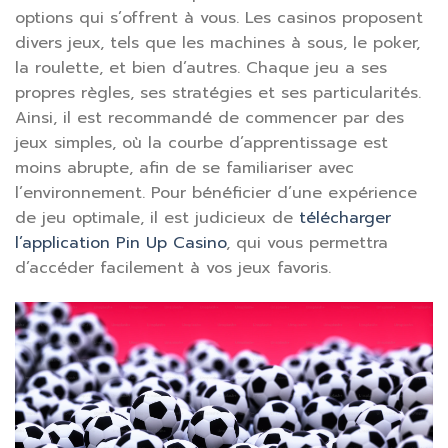
options qui s’offrent à vous. Les casinos proposent
divers jeux, tels que les machines à sous, le poker,
la roulette, et bien d’autres. Chaque jeu a ses
propres règles, ses stratégies et ses particularités.
Ainsi, il est recommandé de commencer par des
jeux simples, où la courbe d’apprentissage est
moins abrupte, afin de se familiariser avec
l’environnement. Pour bénéficier d’une expérience
de jeu optimale, il est judicieux de
télécharger
l’application Pin Up Casino
, qui vous permettra
d’accéder facilement à vos jeux favoris.