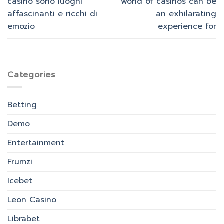
casinò sono luoghi
world of casinos can be
affascinanti e ricchi di
an exhilarating
emozio
experience for
Categories
Betting
Demo
Entertainment
Frumzi
Icebet
Leon Casino
Librabet