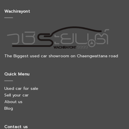
Wachirayont
The Biggest used car showroom on Chaengwattana road
Quick Menu
Used car for sale
Sell your car
About us
Blog
Contact us