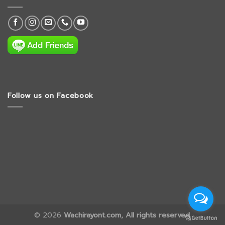
Follow us on Facebook
© 2026
Wachirayont.com, All rights reserved.