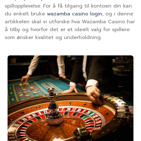
spillopplevelse. For å få tilgang til kontoen din kan
du enkelt bruke
wazamba casino login
, og i denne
artikkelen skal vi utforske hva Wazamba Casino har
å tilby og hvorfor det er et ideelt valg for spillere
som ønsker kvalitet og underholdning.