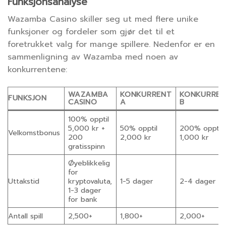
Funksjonsanalyse
Wazamba Casino skiller seg ut med flere unike
funksjoner og fordeler som gjør det til et
foretrukket valg for mange spillere. Nedenfor er en
sammenligning av Wazamba med noen av
konkurrentene:
WAZAMBA
KONKURRENT
KONKURRE
FUNKSJON
CASINO
A
B
100% opptil
5,000 kr +
50% opptil
200% opptil
Velkomstbonus
200
2,000 kr
1,000 kr
gratisspinn
Øyeblikkelig
for
Uttakstid
kryptovaluta,
1-5 dager
2-4 dager
1-3 dager
for bank
Antall spill
2,500+
1,800+
2,000+