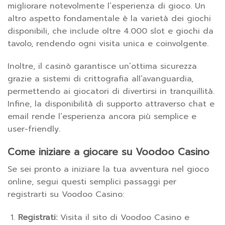
migliorare notevolmente l’esperienza di gioco. Un
altro aspetto fondamentale è la varietà dei giochi
disponibili, che include oltre 4.000 slot e giochi da
tavolo, rendendo ogni visita unica e coinvolgente.
Inoltre, il casinò garantisce un’ottima sicurezza
grazie a sistemi di crittografia all’avanguardia,
permettendo ai giocatori di divertirsi in tranquillità.
Infine, la disponibilità di supporto attraverso chat e
email rende l’esperienza ancora più semplice e
user-friendly.
Come iniziare a giocare su Voodoo Casino
Se sei pronto a iniziare la tua avventura nel gioco
online, segui questi semplici passaggi per
registrarti su Voodoo Casino:
Registrati:
Visita il sito di Voodoo Casino e