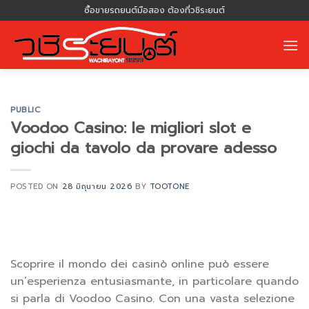
Skip
ซื้อขายรถยนต์มือสอง ต้องที่วชิระยนต์
to
content
PUBLIC
Voodoo Casino: le migliori slot e
giochi da tavolo da provare adesso
POSTED ON
28 มิถุนายน 2026
BY
TOOTONE
Scoprire il mondo dei casinò online può essere
un’esperienza entusiasmante, in particolare quando
si parla di Voodoo Casino. Con una vasta selezione