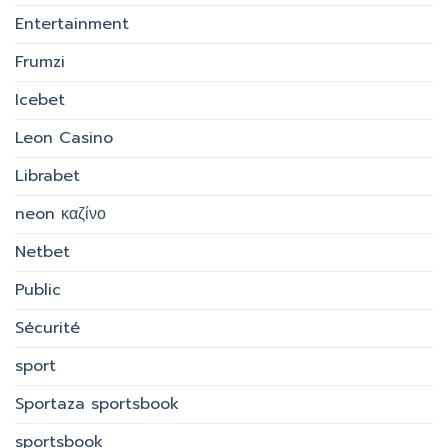
Entertainment
Frumzi
Icebet
Leon Casino
Librabet
neon καζίνο
Netbet
Public
Sécurité
sport
Sportaza sportsbook
sportsbook