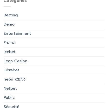
Categories
Betting
Demo
Entertainment
Frumzi
Icebet
Leon Casino
Librabet
neon καζίνο
Netbet
Public
Sécurité