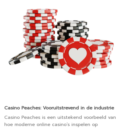
Casino Peaches: Vooruitstrevend in de industrie
Casino Peaches is een uitstekend voorbeeld van
hoe moderne online casino’s inspelen op