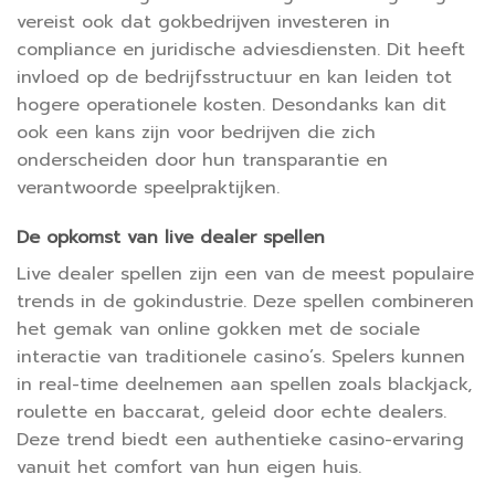
vereist ook dat gokbedrijven investeren in
compliance en juridische adviesdiensten. Dit heeft
invloed op de bedrijfsstructuur en kan leiden tot
hogere operationele kosten. Desondanks kan dit
ook een kans zijn voor bedrijven die zich
onderscheiden door hun transparantie en
verantwoorde speelpraktijken.
De opkomst van live dealer spellen
Live dealer spellen zijn een van de meest populaire
trends in de gokindustrie. Deze spellen combineren
het gemak van online gokken met de sociale
interactie van traditionele casino’s. Spelers kunnen
in real-time deelnemen aan spellen zoals blackjack,
roulette en baccarat, geleid door echte dealers.
Deze trend biedt een authentieke casino-ervaring
vanuit het comfort van hun eigen huis.