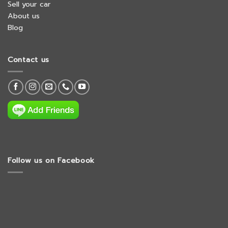
Sell your car
About us
Blog
Contact us
Follow us on Facebook