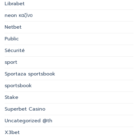
Librabet
neon καζίνο
Netbet
Public
Sécurité
sport
Sportaza sportsbook
sportsbook
Stake
Superbet Casino
Uncategorized @th
X3bet