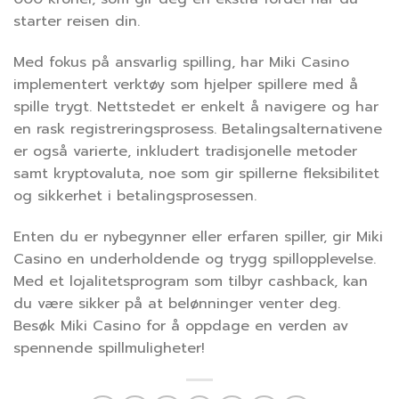
starter reisen din.
Med fokus på ansvarlig spilling, har Miki Casino
implementert verktøy som hjelper spillere med å
spille trygt. Nettstedet er enkelt å navigere og har
en rask registreringsprosess. Betalingsalternativene
er også varierte, inkludert tradisjonelle metoder
samt kryptovaluta, noe som gir spillerne fleksibilitet
og sikkerhet i betalingsprosessen.
Enten du er nybegynner eller erfaren spiller, gir Miki
Casino en underholdende og trygg spillopplevelse.
Med et lojalitetsprogram som tilbyr cashback, kan
du være sikker på at belønninger venter deg.
Besøk Miki Casino for å oppdage en verden av
spennende spillmuligheter!