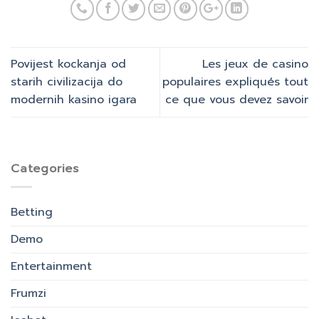
Povijest kockanja od
Les jeux de casino
starih civilizacija do
populaires expliqués tout
modernih kasino igara
ce que vous devez savoir
Categories
Betting
Demo
Entertainment
Frumzi