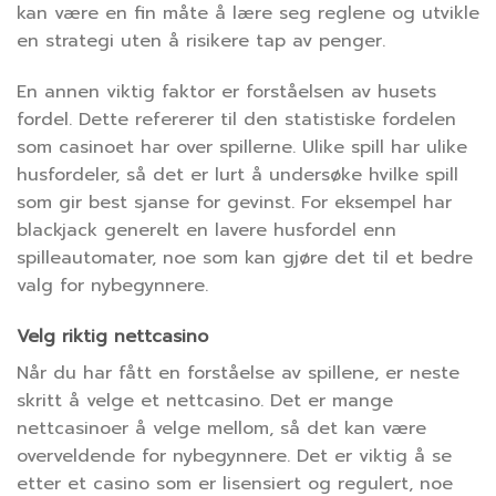
kan være en fin måte å lære seg reglene og utvikle
en strategi uten å risikere tap av penger.
En annen viktig faktor er forståelsen av husets
fordel. Dette refererer til den statistiske fordelen
som casinoet har over spillerne. Ulike spill har ulike
husfordeler, så det er lurt å undersøke hvilke spill
som gir best sjanse for gevinst. For eksempel har
blackjack generelt en lavere husfordel enn
spilleautomater, noe som kan gjøre det til et bedre
valg for nybegynnere.
Velg riktig nettcasino
Når du har fått en forståelse av spillene, er neste
skritt å velge et nettcasino. Det er mange
nettcasinoer å velge mellom, så det kan være
overveldende for nybegynnere. Det er viktig å se
etter et casino som er lisensiert og regulert, noe