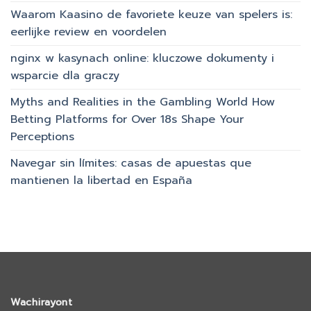
Waarom Kaasino de favoriete keuze van spelers is:
eerlijke review en voordelen
nginx w kasynach online: kluczowe dokumenty i
wsparcie dla graczy
Myths and Realities in the Gambling World How
Betting Platforms for Over 18s Shape Your
Perceptions
Navegar sin límites: casas de apuestas que
mantienen la libertad en España
Wachirayont