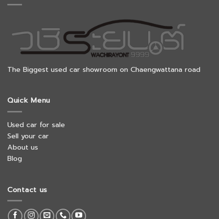
The Biggest used car showroom on Chaengwattana road
Quick Menu
Used car for sale
Sell your car
About us
Blog
Contact us