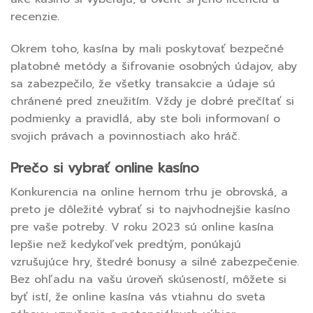
recenzie.
Okrem toho, kasína by mali poskytovať bezpečné
platobné metódy a šifrovanie osobných údajov, aby
sa zabezpečilo, že všetky transakcie a údaje sú
chránené pred zneužitím. Vždy je dobré prečítať si
podmienky a pravidlá, aby ste boli informovaní o
svojich právach a povinnostiach ako hráč.
Prečo si vybrať online kasíno
Konkurencia na online hernom trhu je obrovská, a
preto je dôležité vybrať si to najvhodnejšie kasíno
pre vaše potreby. V roku 2023 sú online kasína
lepšie než kedykoľvek predtým, ponúkajú
vzrušujúce hry, štedré bonusy a silné zabezpečenie.
Bez ohľadu na vašu úroveň skúseností, môžete si
byť istí, že online kasína vás vtiahnu do sveta