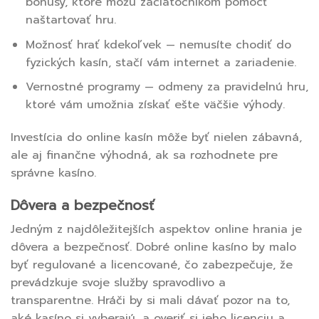
bonusy, ktoré môžu začiatočníkom pomôcť
naštartovať hru.
Možnosť hrať kdekoľvek — nemusíte chodiť do
fyzických kasín, stačí vám internet a zariadenie.
Vernostné programy — odmeny za pravidelnú hru,
ktoré vám umožnia získať ešte väčšie výhody.
Investícia do online kasín môže byť nielen zábavná,
ale aj finančne výhodná, ak sa rozhodnete pre
správne kasíno.
Dôvera a bezpečnosť
Jedným z najdôležitejších aspektov online hrania je
dôvera a bezpečnosť. Dobré online kasíno by malo
byť regulované a licencované, čo zabezpečuje, že
prevádzkuje svoje služby spravodlivo a
transparentne. Hráči by si mali dávať pozor na to,
aké kasíno si vyberajú, a overiť si jeho licenciu a