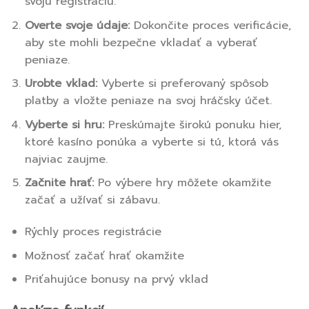
svoju registráciu.
Overte svoje údaje:
Dokončite proces verificácie,
aby ste mohli bezpečne vkladať a vyberať
peniaze.
Urobte vklad:
Vyberte si preferovaný spôsob
platby a vložte peniaze na svoj hráčsky účet.
Vyberte si hru:
Preskúmajte širokú ponuku hier,
ktoré kasíno ponúka a vyberte si tú, ktorá vás
najviac zaujme.
Začnite hrať:
Po výbere hry môžete okamžite
začať a užívať si zábavu.
Rýchly proces registrácie
Možnosť začať hrať okamžite
Priťahujúce bonusy na prvý vklad