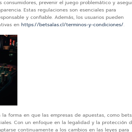
 consumidores, prevenir el juego problemático y asegu
parencia. Estas regulaciones son esenciales para
ponsable y confiable. Además, los usuarios pueden
ativas en
https://betsalas.cl/terminos-y-condiciones/
.
a la forma en que las empresas de apuestas, como bets
ciales. Con un enfoque en la legalidad y la protección d
aptarse continuamente a los cambios en las leyes para