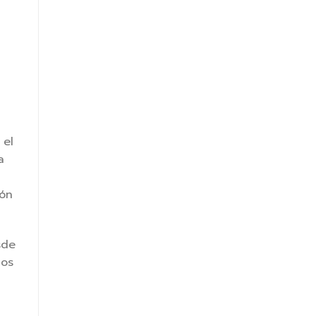
 el
a
zón
sde
ios