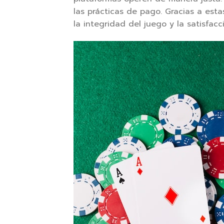
las prácticas de pago. Gracias a es
la integridad del juego y la satisfacci