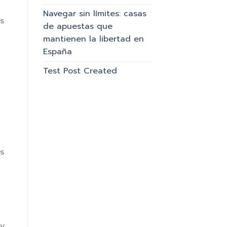
Navegar sin límites: casas
s
de apuestas que
mantienen la libertad en
España
Test Post Created
s
 y