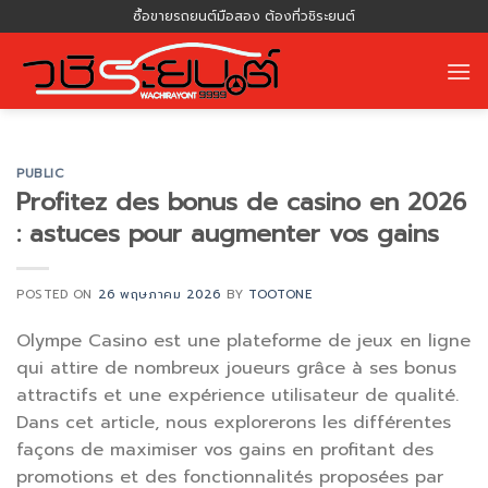
Skip
ซื้อขายรถยนต์มือสอง ต้องที่วชิระยนต์
to
content
PUBLIC
Profitez des bonus de casino en 2026
: astuces pour augmenter vos gains
POSTED ON
26 พฤษภาคม 2026
BY
TOOTONE
Olympe Casino est une plateforme de jeux en ligne
qui attire de nombreux joueurs grâce à ses bonus
attractifs et une expérience utilisateur de qualité.
Dans cet article, nous explorerons les différentes
façons de maximiser vos gains en profitant des
promotions et des fonctionnalités proposées par