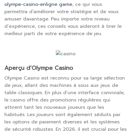
olympe-casino-enligne game
, ce qui vous
permettra d’améliorer votre stratégie et de vous
amuser davantage. Peu importe votre niveau
d’expérience, ces conseils vous aideront à tirer le
meilleur parti de votre expérience de jeu.
Aperçu d’Olympe Casino
Olympe Casino est reconnu pour sa large sélection
de jeux, allant des machines à sous aux jeux de
table classiques. En plus d’une interface conviviale,
le casino offre des promotions régulières qui
attirent tant les nouveaux joueurs que les
habitués. Les joueurs sont également séduits par
les options de paiement diverses et les systèmes
de sécurité robustes. En 2026, il est crucial pour les