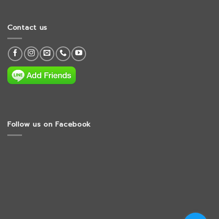
Contact us
Follow us on Facebook