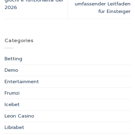
giochi e funzionalità del
umfassender Leitfaden
2026
für Einsteiger
Categories
Betting
Demo
Entertainment
Frumzi
Icebet
Leon Casino
Librabet