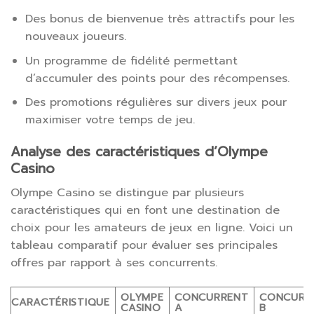
Des bonus de bienvenue très attractifs pour les
nouveaux joueurs.
Un programme de fidélité permettant
d’accumuler des points pour des récompenses.
Des promotions régulières sur divers jeux pour
maximiser votre temps de jeu.
Analyse des caractéristiques d’Olympe
Casino
Olympe Casino se distingue par plusieurs
caractéristiques qui en font une destination de
choix pour les amateurs de jeux en ligne. Voici un
tableau comparatif pour évaluer ses principales
offres par rapport à ses concurrents.
OLYMPE
CONCURRENT
CONCURR
CARACTÉRISTIQUE
CASINO
A
B