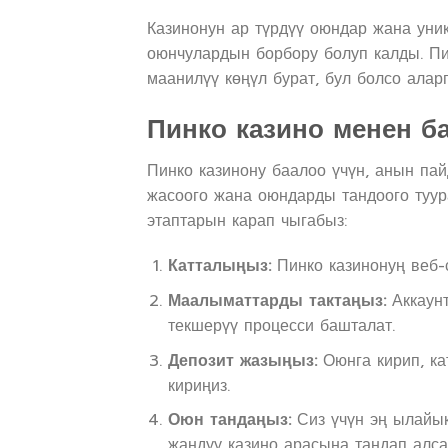
Казинонун ар түрдүү оюндар жана уни
оюнчулардын борбору болуп калды. Пи
маанилүү көңүл бурат, бул болсо аларг
Пинко казино менен б
Пинко казинону баалоо үчүн, анын пай
жасоого жана оюндарды тандоого туур
этаптарын карап чыгабыз:
Катталыңыз:
Пинко казинонуң веб-с
Маалыматтарды тактаңыз:
Аккаунт
текшерүү процесси башталат.
Депозит жазыңыз:
Оюнга кирип, ка
кириңиз.
Оюн тандаңыз:
Сиз үчүн эң ылайык
жандуу казино арасына тандап алса