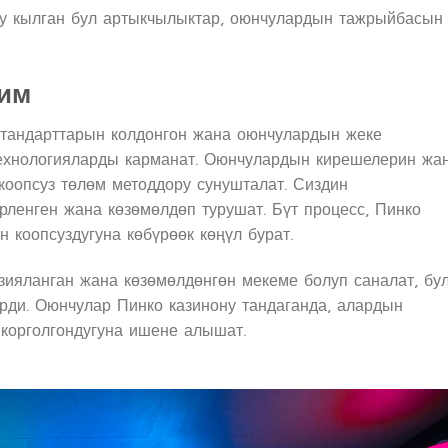
уу кылган бул артыкчылыктар, оюнчулардын тажрыйбасын
ним
стандарттарын колдонгон жана оюнчулардын жеке
технологияларды карманат. Оюнчулардын кирешелерин жа
коопсуз төлөм методдору сунушталат. Сиздин
ленген жана көзөмөлдөп турушат. Бүт процесс, Пинко
н коопсуздугуна көбүрөөк көңүл бурат.
ияланган жана көзөмөлдөнгөн мекеме болуп саналат, бу
рди. Оюнчулар Пинко казинону тандаганда, алардын
орголгондугуна ишене алышат.