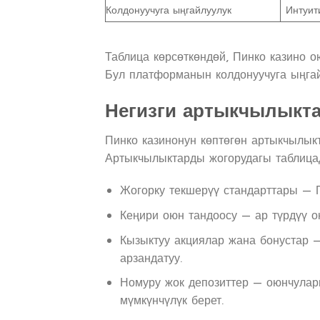
Колдонуучуга ыңгайлуулук
Интуит
Таблица көрсөткөндөй, Пинко казино о
Бул платформанын колдонуучуга ыңгай
Негизги артыкчылыкт
Пинко казинонун көптөгөн артыкчылыкт
Артыкчылыктарды жогорудагы таблицад
Жогорку текшерүү стандарттары — П
Кеңири оюн тандоосу — ар түрдүү о
Кызыктуу акциялар жана бонустар 
арзандатуу.
Номуру жок депозиттер — оюнчулар
мүмкүнчүлүк берет.