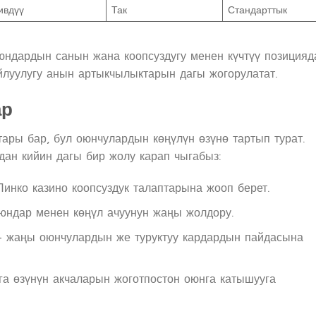
ивдүү
Так
Стандарттык
юндардын санын жана коопсуздугу менен күчтүү позицияд
луулугу анын артыкчылыктарын дагы жогорулатат.
ар
ары бар, бул оюнчулардын көңүлүн өзүнө тартып турат.
ан кийин дагы бир жолу карап чыгабыз:
инко казино коопсуздук талаптарына жооп берет.
юндар менен көңүл ачуунун жаңы жолдору.
— жаңы оюнчулардын же туруктуу кардардын пайдасына
га өзүнүн акчаларын жоготпостон оюнга катышууга