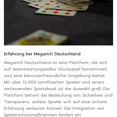
Erfahrung bei Megarich Deutschland
Megarich Deutschland ist eine Plattform, die sich
auf verantwortungsvolles Glücksspiel konzentriert
und eine benutzerfreundliche Umgebung bietet.
Mit über 12.000 zertifizierten Spielen und einem
umfassenden Sportsbook ist die Auswahl groß. Die
Plattform betont die Bedeutung von Sicherheit und
Transparenz, sodass Spieler sich auf eine sichere
Erfahrung verlassen können. Die Integration von
Spielerschutzmaßnahmen fördert ein