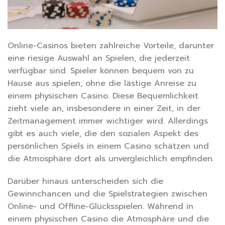
Online-Casinos bieten zahlreiche Vorteile, darunter
eine riesige Auswahl an Spielen, die jederzeit
verfügbar sind. Spieler können bequem von zu
Hause aus spielen, ohne die lästige Anreise zu
einem physischen Casino. Diese Bequemlichkeit
zieht viele an, insbesondere in einer Zeit, in der
Zeitmanagement immer wichtiger wird. Allerdings
gibt es auch viele, die den sozialen Aspekt des
persönlichen Spiels in einem Casino schätzen und
die Atmosphäre dort als unvergleichlich empfinden.
Darüber hinaus unterscheiden sich die
Gewinnchancen und die Spielstrategien zwischen
Online- und Offline-Glücksspielen. Während in
einem physischen Casino die Atmosphäre und die