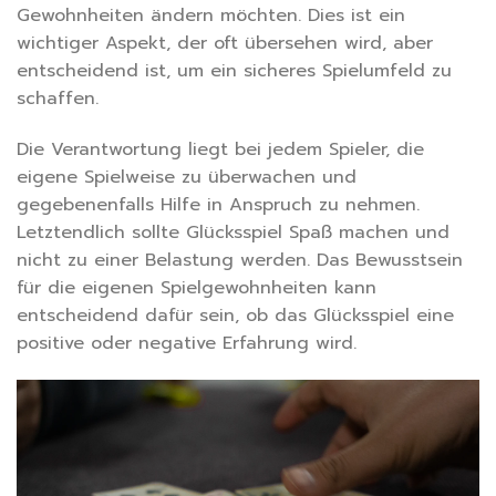
Gewohnheiten ändern möchten. Dies ist ein
wichtiger Aspekt, der oft übersehen wird, aber
entscheidend ist, um ein sicheres Spielumfeld zu
schaffen.
Die Verantwortung liegt bei jedem Spieler, die
eigene Spielweise zu überwachen und
gegebenenfalls Hilfe in Anspruch zu nehmen.
Letztendlich sollte Glücksspiel Spaß machen und
nicht zu einer Belastung werden. Das Bewusstsein
für die eigenen Spielgewohnheiten kann
entscheidend dafür sein, ob das Glücksspiel eine
positive oder negative Erfahrung wird.