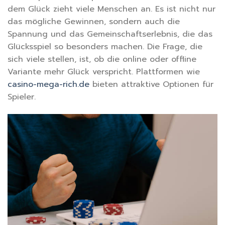
dem Glück zieht viele Menschen an. Es ist nicht nur
das mögliche Gewinnen, sondern auch die
Spannung und das Gemeinschaftserlebnis, die das
Glücksspiel so besonders machen. Die Frage, die
sich viele stellen, ist, ob die online oder offline
Variante mehr Glück verspricht. Plattformen wie
casino-mega-rich.de
bieten attraktive Optionen für
Spieler.