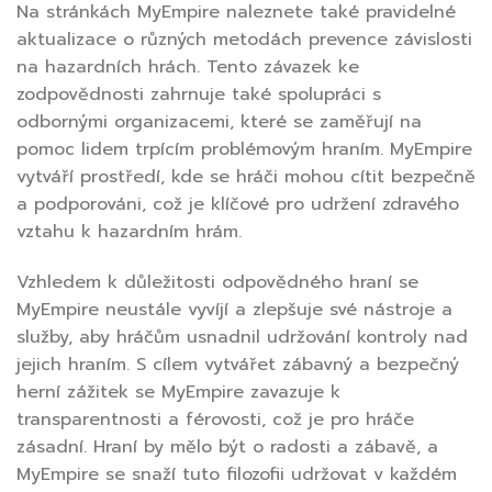
Na stránkách MyEmpire naleznete také pravidelné
aktualizace o různých metodách prevence závislosti
na hazardních hrách. Tento závazek ke
zodpovědnosti zahrnuje také spolupráci s
odbornými organizacemi, které se zaměřují na
pomoc lidem trpícím problémovým hraním. MyEmpire
vytváří prostředí, kde se hráči mohou cítit bezpečně
a podporováni, což je klíčové pro udržení zdravého
vztahu k hazardním hrám.
Vzhledem k důležitosti odpovědného hraní se
MyEmpire neustále vyvíjí a zlepšuje své nástroje a
služby, aby hráčům usnadnil udržování kontroly nad
jejich hraním. S cílem vytvářet zábavný a bezpečný
herní zážitek se MyEmpire zavazuje k
transparentnosti a férovosti, což je pro hráče
zásadní. Hraní by mělo být o radosti a zábavě, a
MyEmpire se snaží tuto filozofii udržovat v každém