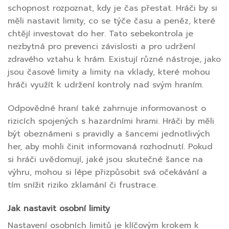
schopnost rozpoznat, kdy je čas přestat. Hráči by si
měli nastavit limity, co se týče času a peněz, které
chtějí investovat do her. Tato sebekontrola je
nezbytná pro prevenci závislosti a pro udržení
zdravého vztahu k hrám. Existují různé nástroje, jako
jsou časové limity a limity na vklady, které mohou
hráči využít k udržení kontroly nad svým hraním.
Odpovědné hraní také zahrnuje informovanost o
rizicích spojených s hazardními hrami. Hráči by měli
být obeznámeni s pravidly a šancemi jednotlivých
her, aby mohli činit informovaná rozhodnutí. Pokud
si hráči uvědomují, jaké jsou skutečné šance na
výhru, mohou si lépe přizpůsobit svá očekávání a
tím snížit riziko zklamání či frustrace.
Jak nastavit osobní limity
Nastavení osobních limitů je klíčovým krokem k