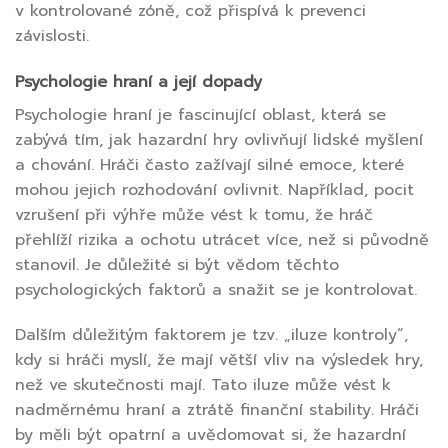
v kontrolované zóně, což přispívá k prevenci
závislosti.
Psychologie hraní a její dopady
Psychologie hraní je fascinující oblast, která se
zabývá tím, jak hazardní hry ovlivňují lidské myšlení
a chování. Hráči často zažívají silné emoce, které
mohou jejich rozhodování ovlivnit. Například, pocit
vzrušení při výhře může vést k tomu, že hráč
přehlíží rizika a ochotu utrácet více, než si původně
stanovil. Je důležité si být vědom těchto
psychologických faktorů a snažit se je kontrolovat.
Dalším důležitým faktorem je tzv. „iluze kontroly“,
kdy si hráči myslí, že mají větší vliv na výsledek hry,
než ve skutečnosti mají. Tato iluze může vést k
nadměrnému hraní a ztrátě finanční stability. Hráči
by měli být opatrní a uvědomovat si, že hazardní