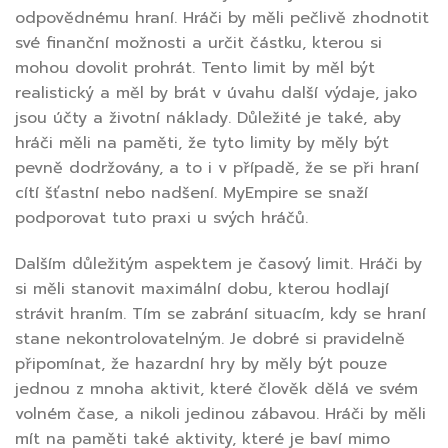
odpovědnému hraní. Hráči by měli pečlivě zhodnotit
své finanční možnosti a určit částku, kterou si
mohou dovolit prohrát. Tento limit by měl být
realistický a měl by brát v úvahu další výdaje, jako
jsou účty a životní náklady. Důležité je také, aby
hráči měli na paměti, že tyto limity by měly být
pevně dodržovány, a to i v případě, že se při hraní
cítí šťastní nebo nadšení. MyEmpire se snaží
podporovat tuto praxi u svých hráčů.
Dalším důležitým aspektem je časový limit. Hráči by
si měli stanovit maximální dobu, kterou hodlají
strávit hraním. Tím se zabrání situacím, kdy se hraní
stane nekontrolovatelným. Je dobré si pravidelně
připomínat, že hazardní hry by měly být pouze
jednou z mnoha aktivit, které člověk dělá ve svém
volném čase, a nikoli jedinou zábavou. Hráči by měli
mít na paměti také aktivity, které je baví mimo