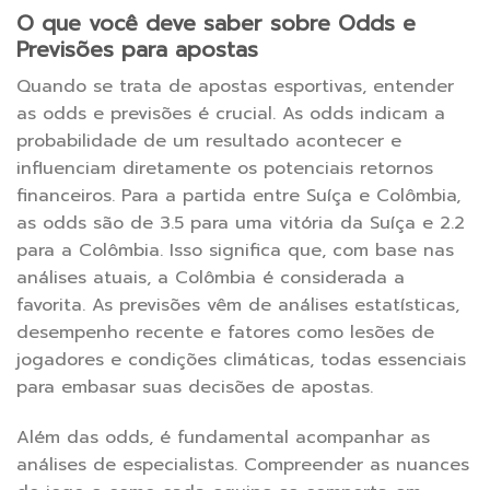
O que você deve saber sobre Odds e
Previsões para apostas
Quando se trata de apostas esportivas, entender
as odds e previsões é crucial. As odds indicam a
probabilidade de um resultado acontecer e
influenciam diretamente os potenciais retornos
financeiros. Para a partida entre Suíça e Colômbia,
as odds são de 3.5 para uma vitória da Suíça e 2.2
para a Colômbia. Isso significa que, com base nas
análises atuais, a Colômbia é considerada a
favorita. As previsões vêm de análises estatísticas,
desempenho recente e fatores como lesões de
jogadores e condições climáticas, todas essenciais
para embasar suas decisões de apostas.
Além das odds, é fundamental acompanhar as
análises de especialistas. Compreender as nuances