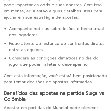
pode impactar as odds e suas apostas. Com isso
em mente, aqui estão alguns detalhes úteis para
ajudar em sua estratégia de apostas:
Acompanhe notícias sobre lesões e forma atual
dos jogadores.
Fique atento ao histórico de confrontos diretos
entre as equipes.
Considere as condições climáticas no dia do
jogo, que podem afetar o desempenho.
Com esta informação, você estará bem posicionado
para tomar decisões de apostas informadas.
Benefícios das apostas na partida Suíça vs
Colômbia
Apostar em partidas do Mundial pode oferecer