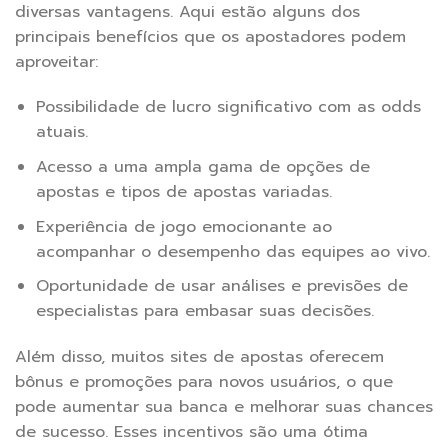
diversas vantagens. Aqui estão alguns dos
principais benefícios que os apostadores podem
aproveitar:
Possibilidade de lucro significativo com as odds
atuais.
Acesso a uma ampla gama de opções de
apostas e tipos de apostas variadas.
Experiência de jogo emocionante ao
acompanhar o desempenho das equipes ao vivo.
Oportunidade de usar análises e previsões de
especialistas para embasar suas decisões.
Além disso, muitos sites de apostas oferecem
bônus e promoções para novos usuários, o que
pode aumentar sua banca e melhorar suas chances
de sucesso. Esses incentivos são uma ótima