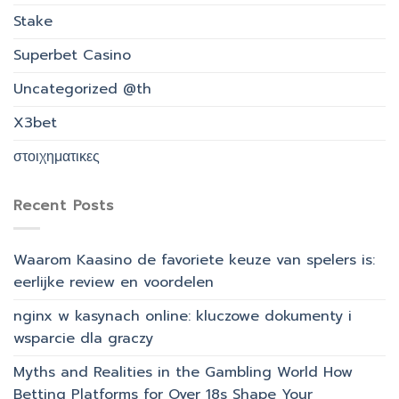
Stake
Superbet Casino
Uncategorized @th
X3bet
στοιχηματικες
Recent Posts
Waarom Kaasino de favoriete keuze van spelers is:
eerlijke review en voordelen
nginx w kasynach online: kluczowe dokumenty i
wsparcie dla graczy
Myths and Realities in the Gambling World How
Betting Platforms for Over 18s Shape Your