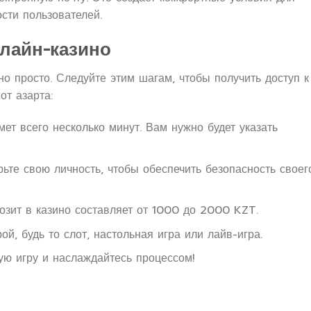
ости пользователей.
нлайн-казино
но просто. Следуйте этим шагам, чтобы получить доступ к
от азарта:
ет всего несколько минут. Вам нужно будет указать
ьте свою личность, чтобы обеспечить безопасность своег
ит в казино составляет от 1000 до 2000 KZT.
й, будь то слот, настольная игра или лайв-игра.
ю игру и наслаждайтесь процессом!