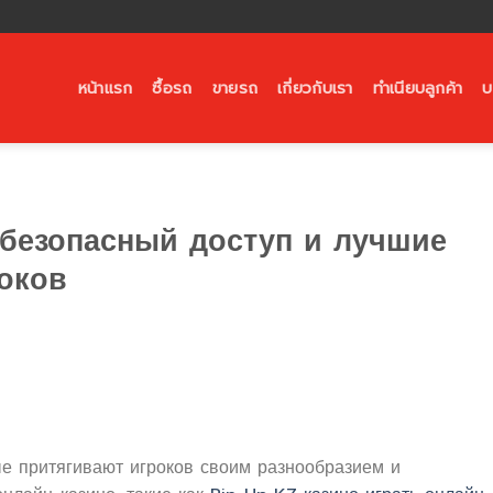
หน้าแรก
ซื้อรถ
ขายรถ
เกี่ยวกับเรา
ทำเนียบลูกค้า
บ
 безопасный доступ и лучшие
оков
ые притягивают игроков своим разнообразием и