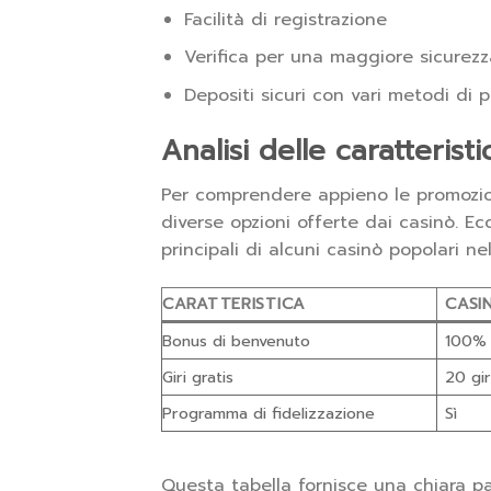
Facilità di registrazione
Verifica per una maggiore sicurezz
Depositi sicuri con vari metodi di
Analisi delle caratterist
Per comprendere appieno le promozioni
diverse opzioni offerte dai casinò. E
principali di alcuni casinò popolari ne
CARATTERISTICA
CASI
Bonus di benvenuto
100% 
Giri gratis
20 gir
Programma di fidelizzazione
Sì
Questa tabella fornisce una chiara pan