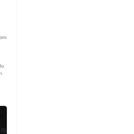
oni
do
n