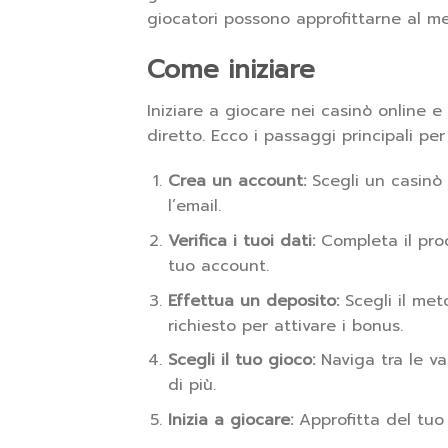
giocatori possono approfittarne al me
Come iniziare
Iniziare a giocare nei casinò online 
diretto. Ecco i passaggi principali per 
Crea un account:
Scegli un casinò 
l’email.
Verifica i tuoi dati:
Completa il proce
tuo account.
Effettua un deposito:
Scegli il met
richiesto per attivare i bonus.
Scegli il tuo gioco:
Naviga tra le va
di più.
Inizia a giocare:
Approfitta del tuo 