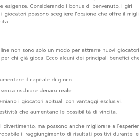
ie esigenze. Considerando i bonus di benvenuto, i giri
 i giocatori possono scegliere l’opzione che offre il migli
ita.
line non sono solo un modo per attrarre nuovi giocatori
r chi già gioca. Ecco alcuni dei principali benefici ch
umentare il capitale di gioco.
 senza rischiare denaro reale.
miano i giocatori abituali con vantaggi esclusivi.
estività che aumentano le possibilità di vincita.
l divertimento, ma possono anche migliorare all’esperie
babile il raggiungimento di risultati positivi durante le