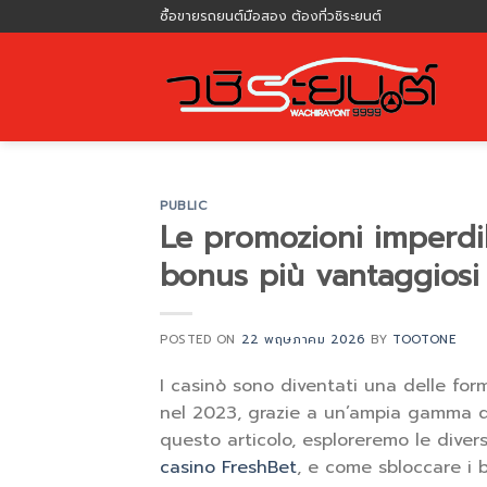
Skip
ซื้อขายรถยนต์มือสอง ต้องที่วชิระยนต์
to
content
PUBLIC
Le promozioni imperdib
bonus più vantaggiosi
POSTED ON
22 พฤษภาคม 2026
BY
TOOTONE
I casinò sono diventati una delle for
nel 2023, grazie a un’ampia gamma di 
questo articolo, esploreremo le divers
casino FreshBet
, e come sbloccare i 