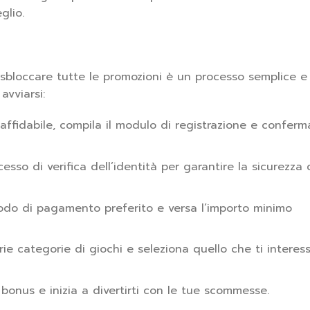
glio.
e sbloccare tutte le promozioni è un processo semplice e
avviarsi:
affidabile, compila il modulo di registrazione e conferm
sso di verifica dell’identità per garantire la sicurezza 
odo di pagamento preferito e versa l’importo minimo
rie categorie di giochi e seleziona quello che ti interes
bonus e inizia a divertirti con le tue scommesse.