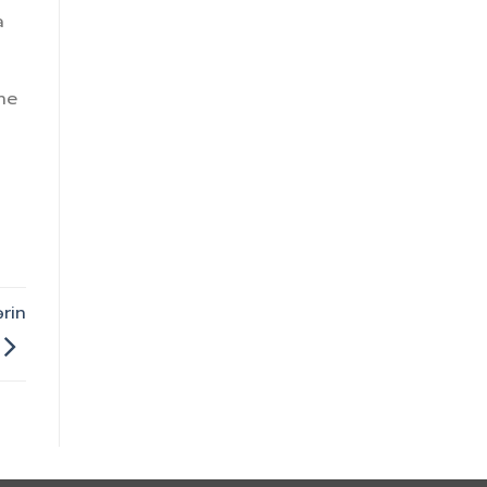
a
che
ərin