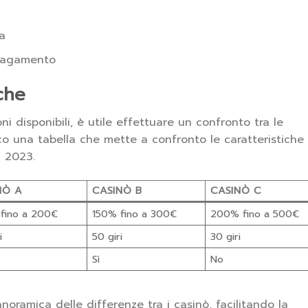
a
 pagamento
iche
 disponibili, è utile effettuare un confronto tra le
cco una tabella che mette a confronto le caratteristiche
l 2023.
NÒ A
CASINÒ B
CASINÒ C
fino a 200€
150% fino a 300€
200% fino a 500€
i
50 giri
30 giri
Sì
No
oramica delle differenze tra i casinò, facilitando la