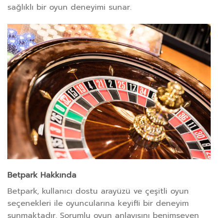
sağlıklı bir oyun deneyimi sunar.
Betpark Hakkında
Betpark, kullanıcı dostu arayüzü ve çeşitli oyun
seçenekleri ile oyuncularına keyifli bir deneyim
sunmaktadır. Sorumlu oyun anlayışını benimseyen