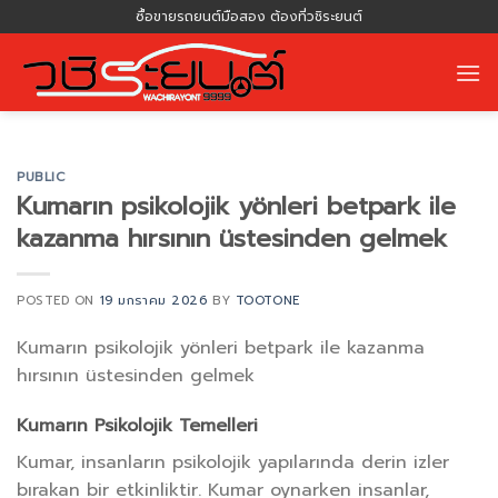
Skip
ซื้อขายรถยนต์มือสอง ต้องที่วชิระยนต์
to
content
PUBLIC
Kumarın psikolojik yönleri betpark ile
kazanma hırsının üstesinden gelmek
POSTED ON
19 มกราคม 2026
BY
TOOTONE
Kumarın psikolojik yönleri betpark ile kazanma
hırsının üstesinden gelmek
Kumarın Psikolojik Temelleri
Kumar, insanların psikolojik yapılarında derin izler
bırakan bir etkinliktir. Kumar oynarken insanlar,