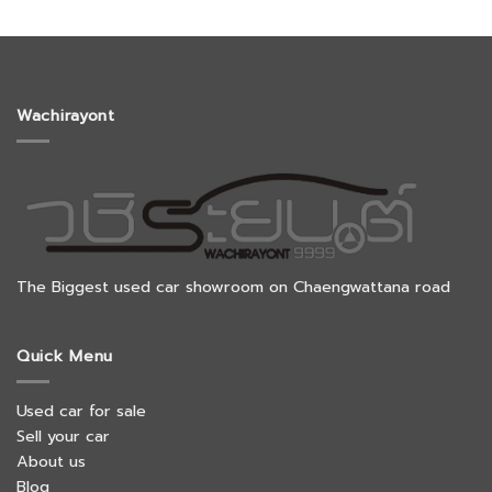
Wachirayont
The Biggest used car showroom on Chaengwattana road
Quick Menu
Used car for sale
Sell your car
About us
Blog