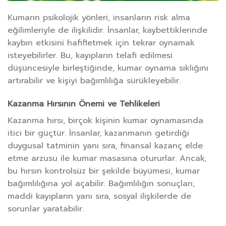
Kumarın psikolojik yönleri, insanların risk alma
eğilimleriyle de ilişkilidir. İnsanlar, kaybettiklerinde
kaybın etkisini hafifletmek için tekrar oynamak
isteyebilirler. Bu, kayıpların telafi edilmesi
düşüncesiyle birleştiğinde, kumar oynama sıklığını
artırabilir ve kişiyi bağımlılığa sürükleyebilir.
Kazanma Hırsının Önemi ve Tehlikeleri
Kazanma hırsı, birçok kişinin kumar oynamasında
itici bir güçtür. İnsanlar, kazanmanın getirdiği
duygusal tatminin yanı sıra, finansal kazanç elde
etme arzusu ile kumar masasına otururlar. Ancak,
bu hırsın kontrolsüz bir şekilde büyümesi, kumar
bağımlılığına yol açabilir. Bağımlılığın sonuçları,
maddi kayıpların yanı sıra, sosyal ilişkilerde de
sorunlar yaratabilir.