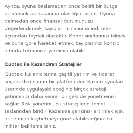
Ayrıca, oyuna başlamadan önce belirli bir bütçe
belirlemek de kazanma olasılığını artırır. Oyuna
dalmadan önce finansal durumunuzu
değerlendirmek, kayıpları minimuma indirmek
açısından faydalı olacaktır. Kendi sınırlarınızı bilmek
ve buna göre hareket etmek, kayıplarınızı kontrol
altında tutmanıza yardımcı olabilir.
Quotex ile Kazandıran Stratejiler
Quotex, kullanıcılarına çeşitli yatırım ve ticaret
seçenekleri sunan bir platformdur. Kazino oyunları
üzerinde uygulayabileceğiniz birçok strateji,
yatırımınızı daha verimli bir şekilde yönetmenizi
sağlar. Risk yönetimi, bu stratejilerin temel
taşlarından biridir. Kazanma şansınızı artırmak için,
her zaman kaybetmeyi göze alabileceğiniz bir
miktar belirlemelisiniz.