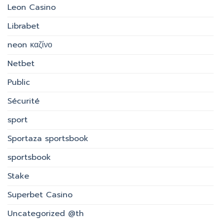
Leon Casino
Librabet
neon καζίνο
Netbet
Public
Sécurité
sport
Sportaza sportsbook
sportsbook
Stake
Superbet Casino
Uncategorized @th