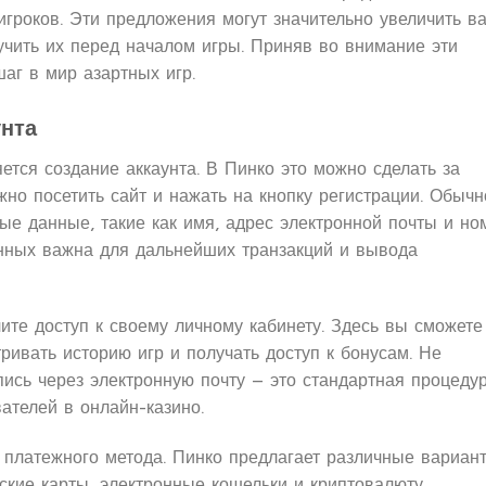
игроков. Эти предложения могут значительно увеличить в
чить их перед началом игры. Приняв во внимание эти
аг в мир азартных игр.
унта
тся создание аккаунта. В Пинко это можно сделать за
но посетить сайт и нажать на кнопку регистрации. Обычн
ые данные, такие как имя, адрес электронной почты и но
нных важна для дальнейших транзакций и вывода
ите доступ к своему личному кабинету. Здесь вы сможете
ивать историю игр и получать доступ к бонусам. Не
пись через электронную почту – это стандартная процеду
ателей в онлайн-казино.
платежного метода. Пинко предлагает различные вариан
ские карты, электронные кошельки и криптовалюту.