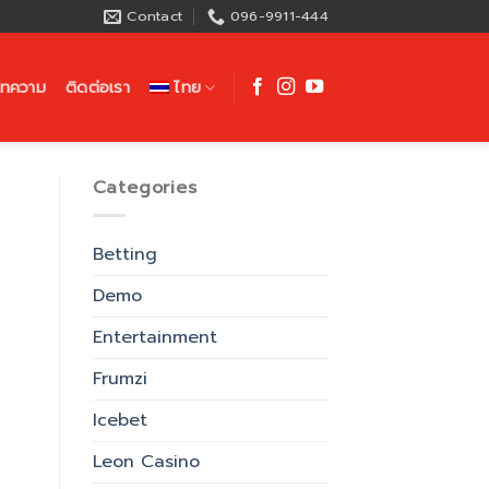
Contact
096-9911-444
ทความ
ติดต่อเรา
ไทย
Categories
Betting
Demo
Entertainment
Frumzi
Icebet
Leon Casino