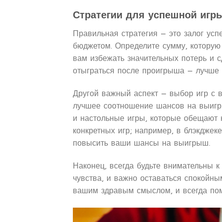
Стратегии для успешной игр
Правильная стратегия – это залог усп
бюджетом. Определите сумму, которую 
вам избежать значительных потерь и с
отыграться после проигрыша – лучше в
Другой важный аспект – выбор игр с 
лучшее соотношение шансов на выигры
и настольные игры, которые обещают н
конкретных игр; например, в блэкджек
повысить ваши шансы на выигрыш.
Наконец, всегда будьте внимательны 
чувства, и важно оставаться спокойн
вашим здравым смыслом, и всегда помн