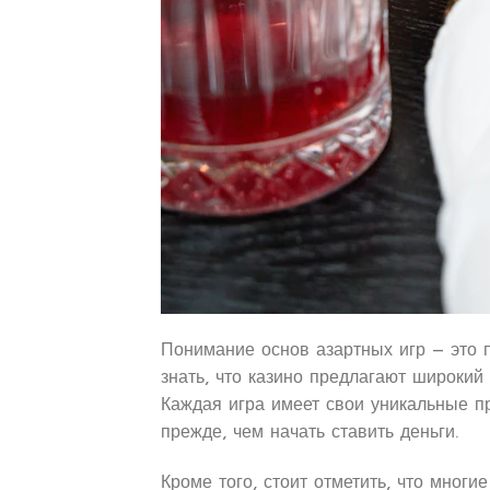
Понимание основ азартных игр – это 
знать, что казино предлагают широкий 
Каждая игра имеет свои уникальные пр
прежде, чем начать ставить деньги.
Кроме того, стоит отметить, что многи