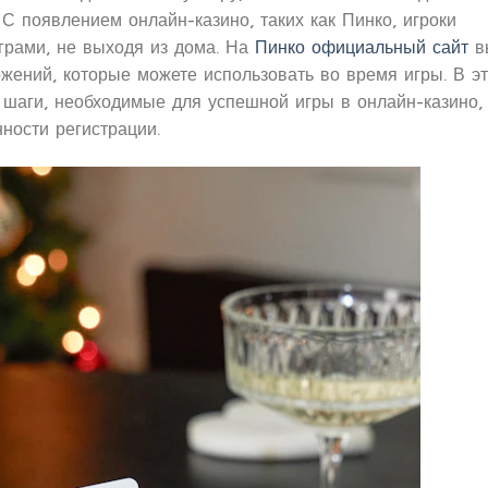
С появлением онлайн-казино, таких как Пинко, игроки
грами, не выходя из дома. На
Пинко официальный сайт
в
жений, которые можете использовать во время игры. В э
шаги, необходимые для успешной игры в онлайн-казино,
нности регистрации.