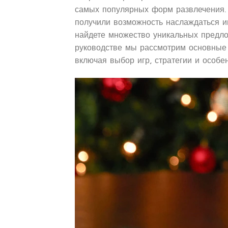
самых популярных форм развлечения. 
получили возможность наслаждаться и
найдете множество уникальных предло
руководстве мы рассмотрим основные 
включая выбор игр, стратегии и особе