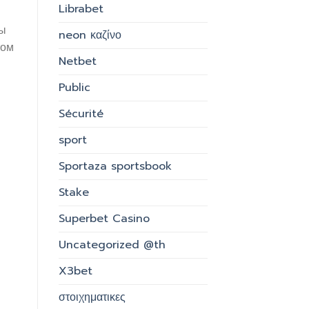
Librabet
ы
neon καζίνο
том
Netbet
Public
Sécurité
sport
Sportaza sportsbook
Stake
Superbet Casino
Uncategorized @th
X3bet
στοιχηματικες