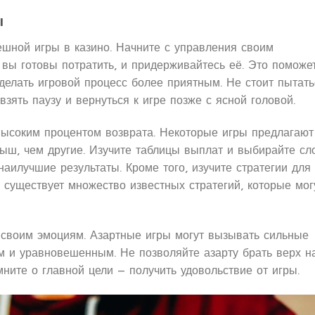
ы
ешной игры в казино. Начните с управления своим
вы готовы потратить, и придерживайтесь её. Это поможе
делать игровой процесс более приятным. Не стоит пытать
зять паузу и вернуться к игре позже с ясной головой.
высоким процентом возврата. Некоторые игры предлагают
ш, чем другие. Изучите таблицы выплат и выбирайте сл
аилучшие результаты. Кроме того, изучите стратегии для
е существует множество известных стратегий, которые мог
к своим эмоциям. Азартные игры могут вызывать сильные
ым и уравновешенным. Не позволяйте азарту брать верх н
ите о главной цели – получить удовольствие от игры.