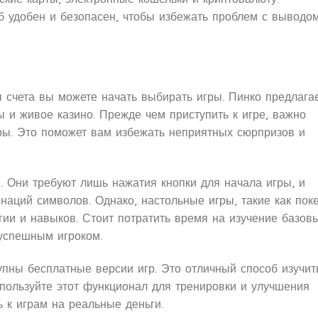
б удобен и безопасен, чтобы избежать проблем с выводо
л
 счета вы можете начать выбирать игры. Пинко предлага
 и живое казино. Прежде чем приступить к игре, важно
гры. Это поможет вам избежать неприятных сюрпризов и
. Они требуют лишь нажатия кнопки для начала игры, и
аций символов. Однако, настольные игры, такие как пок
гии и навыков. Стоит потратить время на изучение базов
 успешным игроком.
упны бесплатные версии игр. Это отличный способ изучит
спользуйте этот функционал для тренировки и улучшения
 к играм на реальные деньги.