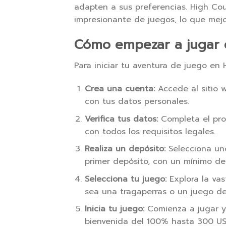
adapten a sus preferencias. High Cou
impresionante de juegos, lo que mejor
Cómo empezar a jugar 
Para iniciar tu aventura de juego en 
Crea una cuenta:
Accede al sitio 
con tus datos personales.
Verifica tus datos:
Completa el pro
con todos los requisitos legales.
Realiza un depósito:
Selecciona un
primer depósito, con un mínimo de
Selecciona tu juego:
Explora la vas
sea una tragaperras o un juego d
Inicia tu juego:
Comienza a jugar y 
bienvenida del 100% hasta 300 US