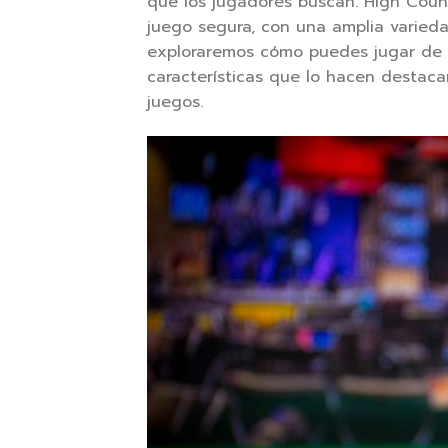
que los jugadores buscan. High Coun
juego segura, con una amplia varieda
exploraremos cómo puedes jugar de
características que lo hacen destac
juegos.