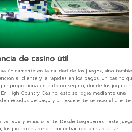
cia de casino útil
sa únicamente en la calidad de los juegos, sino tambi
nción al cliente y la rapidez en los pagos. Un casino q
l que proporciona un entorno seguro, donde los jugador
. En High Country Casino, esto se logra mediante una
de métodos de pago y un excelente servicio al cliente,
r variada y emocionante. Desde tragaperras hasta jueg
a, los jugadores deben encontrar opciones que se