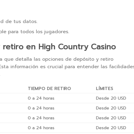
ad de tus datos.
le para todos los jugadores.
 retiro en High Country Casino
a que detalla las opciones de depósito y retiro
sta información es crucial para entender las facilidade
.
TIEMPO DE RETIRO
LÍMITES
0 a 24 horas
Desde 20 USD
0 a 24 horas
Desde 20 USD
0 a 24 horas
Desde 20 USD
0 a 24 horas
Desde 20 USD