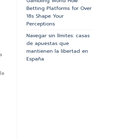
Gambling World How
Betting Platforms for Over
18s Shape Your
Perceptions
Navegar sin límites: casas
de apuestas que
mantienen la libertad en
a
España
la