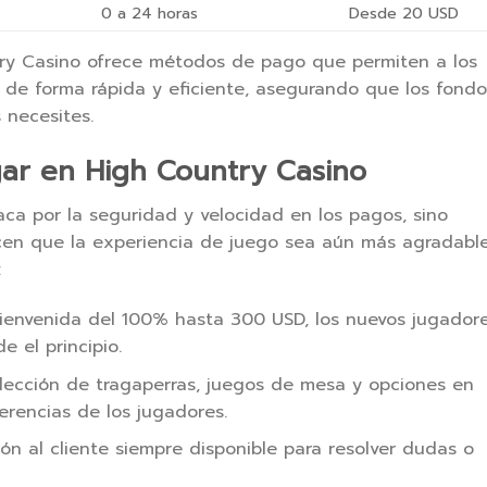
0 a 24 horas
Desde 20 USD
ry Casino ofrece métodos de pago que permiten a los
os de forma rápida y eficiente, asegurando que los fondo
 necesites.
gar en High Country Casino
ca por la seguridad y velocidad en los pagos, sino
cen que la experiencia de juego sea aún más agradable
:
bienvenida del 100% hasta 300 USD, los nuevos jugador
 el principio.
lección de tragaperras, juegos de mesa y opciones en
ferencias de los jugadores.
n al cliente siempre disponible para resolver dudas o