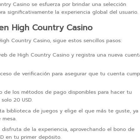
ntry Casino se esfuerza por brindar una selección
a significativamente la experiencia global del usuario.
en High Country Casino
High Country Casino, sigue estos sencillos pasos:
web de High Country Casino y registra una nueva cuent
ceso de verificación para asegurar que tu cuenta cump
o de los métodos de pago disponibles para hacer tu
 solo 20 USD.
ta biblioteca de juegos y elige el que más te guste, ya
e mesa.
disfruta de la experiencia, aprovechando el bono de
D en tu primer depósito.