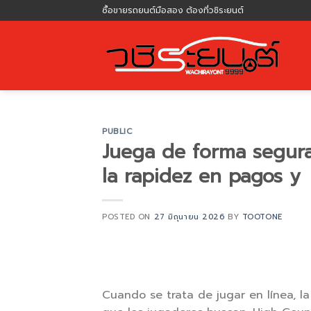
Skip
ซื้อขายรถยนต์มือสอง ต้องที่วชิระยนต์
to
content
PUBLIC
Juega de forma segura
la rapidez en pagos y
POSTED ON
27 มิถุนายน 2026
BY
TOOTONE
Cuando se trata de jugar en línea, l