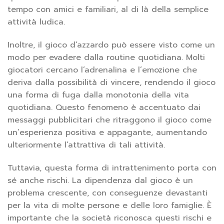
tempo con amici e familiari, al di là della semplice
attività ludica.
Inoltre, il gioco d’azzardo può essere visto come un
modo per evadere dalla routine quotidiana. Molti
giocatori cercano l’adrenalina e l’emozione che
deriva dalla possibilità di vincere, rendendo il gioco
una forma di fuga dalla monotonia della vita
quotidiana. Questo fenomeno è accentuato dai
messaggi pubblicitari che ritraggono il gioco come
un’esperienza positiva e appagante, aumentando
ulteriormente l’attrattiva di tali attività.
Tuttavia, questa forma di intrattenimento porta con
sé anche rischi. La dipendenza dal gioco è un
problema crescente, con conseguenze devastanti
per la vita di molte persone e delle loro famiglie. È
importante che la società riconosca questi rischi e