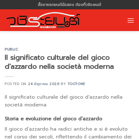
Skip
ซื้อขายรถยนต์มือสอง ต้องที่วชิระยนต์
to
content
PUBLIC
Il significato culturale del gioco
d'azzardo nella società moderna
POSTED ON
24 มิถุนายน 2026
BY
TOOTONE
Il significato culturale del gioco d'azzardo nella
società moderna
Storia e evoluzione del gioco d’azzardo
Il gioco d’azzardo ha radici antiche e si è evoluto
nel corso dei secoli, riflettendo il cambiamento dei