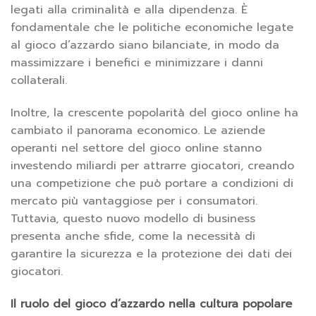
legati alla criminalità e alla dipendenza. È
fondamentale che le politiche economiche legate
al gioco d’azzardo siano bilanciate, in modo da
massimizzare i benefici e minimizzare i danni
collaterali.
Inoltre, la crescente popolarità del gioco online ha
cambiato il panorama economico. Le aziende
operanti nel settore del gioco online stanno
investendo miliardi per attrarre giocatori, creando
una competizione che può portare a condizioni di
mercato più vantaggiose per i consumatori.
Tuttavia, questo nuovo modello di business
presenta anche sfide, come la necessità di
garantire la sicurezza e la protezione dei dati dei
giocatori.
Il ruolo del gioco d’azzardo nella cultura popolare