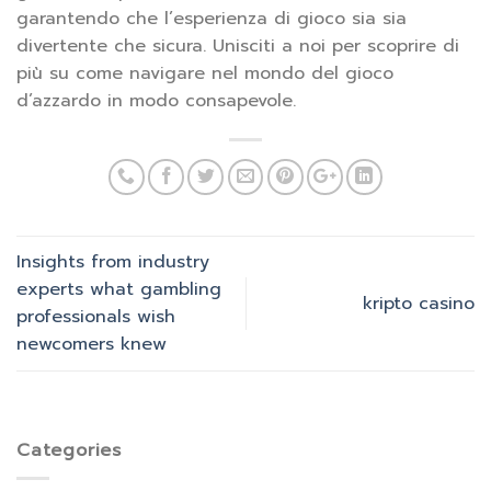
garantendo che l’esperienza di gioco sia sia
divertente che sicura. Unisciti a noi per scoprire di
più su come navigare nel mondo del gioco
d’azzardo in modo consapevole.
Insights from industry
experts what gambling
kripto casino
professionals wish
newcomers knew
Categories