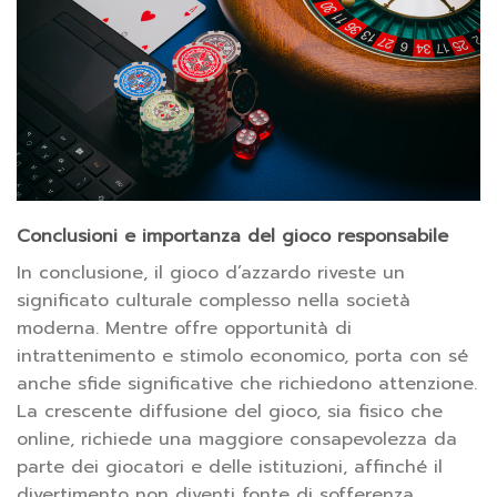
Conclusioni e importanza del gioco responsabile
In conclusione, il gioco d’azzardo riveste un
significato culturale complesso nella società
moderna. Mentre offre opportunità di
intrattenimento e stimolo economico, porta con sé
anche sfide significative che richiedono attenzione.
La crescente diffusione del gioco, sia fisico che
online, richiede una maggiore consapevolezza da
parte dei giocatori e delle istituzioni, affinché il
divertimento non diventi fonte di sofferenza.