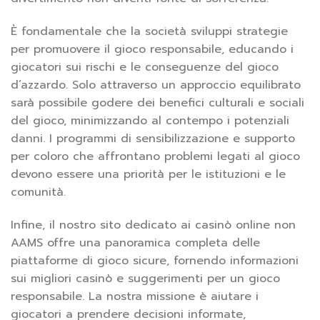
È fondamentale che la società sviluppi strategie
per promuovere il gioco responsabile, educando i
giocatori sui rischi e le conseguenze del gioco
d’azzardo. Solo attraverso un approccio equilibrato
sarà possibile godere dei benefici culturali e sociali
del gioco, minimizzando al contempo i potenziali
danni. I programmi di sensibilizzazione e supporto
per coloro che affrontano problemi legati al gioco
devono essere una priorità per le istituzioni e le
comunità.
Infine, il nostro sito dedicato ai casinò online non
AAMS offre una panoramica completa delle
piattaforme di gioco sicure, fornendo informazioni
sui migliori casinò e suggerimenti per un gioco
responsabile. La nostra missione è aiutare i
giocatori a prendere decisioni informate,