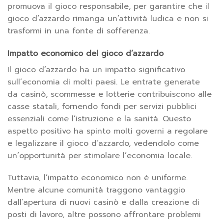
promuova il gioco responsabile, per garantire che il
gioco d’azzardo rimanga un’attività ludica e non si
trasformi in una fonte di sofferenza.
Impatto economico del gioco d’azzardo
Il gioco d’azzardo ha un impatto significativo
sull’economia di molti paesi. Le entrate generate
da casinò, scommesse e lotterie contribuiscono alle
casse statali, fornendo fondi per servizi pubblici
essenziali come l’istruzione e la sanità. Questo
aspetto positivo ha spinto molti governi a regolare
e legalizzare il gioco d’azzardo, vedendolo come
un’opportunità per stimolare l’economia locale.
Tuttavia, l’impatto economico non è uniforme.
Mentre alcune comunità traggono vantaggio
dall’apertura di nuovi casinò e dalla creazione di
posti di lavoro, altre possono affrontare problemi