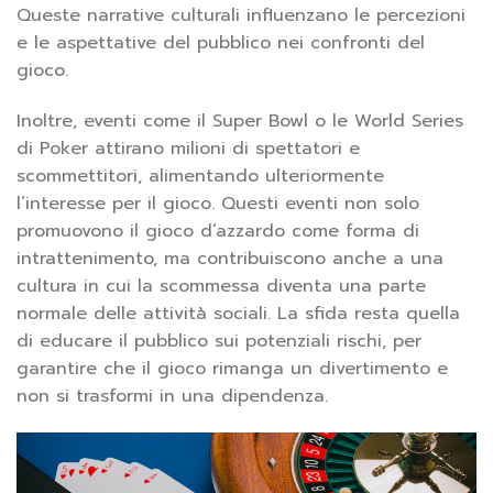
Queste narrative culturali influenzano le percezioni
e le aspettative del pubblico nei confronti del
gioco.
Inoltre, eventi come il Super Bowl o le World Series
di Poker attirano milioni di spettatori e
scommettitori, alimentando ulteriormente
l’interesse per il gioco. Questi eventi non solo
promuovono il gioco d’azzardo come forma di
intrattenimento, ma contribuiscono anche a una
cultura in cui la scommessa diventa una parte
normale delle attività sociali. La sfida resta quella
di educare il pubblico sui potenziali rischi, per
garantire che il gioco rimanga un divertimento e
non si trasformi in una dipendenza.