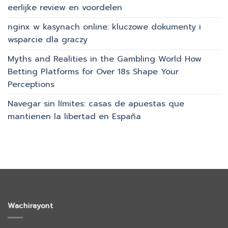
eerlijke review en voordelen
nginx w kasynach online: kluczowe dokumenty i
wsparcie dla graczy
Myths and Realities in the Gambling World How
Betting Platforms for Over 18s Shape Your
Perceptions
Navegar sin límites: casas de apuestas que
mantienen la libertad en España
Wachirayont