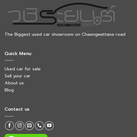
The Biggest used car showroom on Chaengwattana road
Quick Menu
Used car for sale
Sell your car
About us
Blog
Contact us