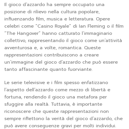
Il gioco d’azzardo ha sempre occupato una
posizione di rilievo nella cultura popolare,
influenzando film, musica e letteratura. Opere
celebri come “Casino Royale” di Ian Fleming o il film
“The Hangover” hanno catturato l’immaginario
collettivo, rappresentando il gioco come un’attività
avventurosa e, a volte, romantica. Queste
rappresentazioni contribuiscono a creare
un’immagine del gioco d’azzardo che può essere
tanto affascinante quanto fuorviante.
Le serie televisive e i film spesso enfatizzano
l’aspetto dell’azzardo come mezzo di libertà e
fortuna, rendendo il gioco una metafora per
sfuggire alla realtà. Tuttavia, è importante
riconoscere che queste rappresentazioni non
sempre riflettono la verità del gioco d’azzardo, che
può avere conseguenze gravi per molti individui.