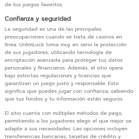
de tus juegos favoritos.
Confianza y seguridad
La seguridad es una de las principales
preocupaciones cuando se trata de casinos en
línea. UnlimLuck toma muy en serio la protección
de sus jugadores, utilizando tecnología de
encriptación avanzada para proteger tus datos
personales y financieros. Además, el sitio opera
bajo estrictas regulaciones y licencias que
garantizan un juego justo y responsable. Esto
significa que puedes jugar con confianza, sabiendo
que tus fondos y tu información están seguros.
El sitio cuenta con múltiples métodos de pago,
permitiendo a los jugadores elegir el que mejor se
adapte a sus necesidades. Las opciones incluyen
transferencias bancarias, tarjetas de crédito y