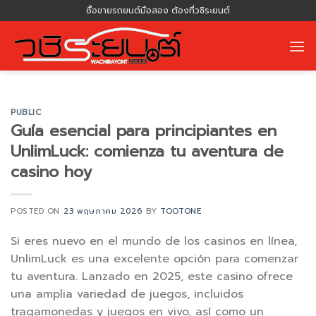
Skip
ซื้อขายรถยนต์มือสอง ต้องที่วชิระยนต์
to
content
PUBLIC
Guía esencial para principiantes en
UnlimLuck: comienza tu aventura de
casino hoy
POSTED ON
23 พฤษภาคม 2026
BY
TOOTONE
Si eres nuevo en el mundo de los casinos en línea,
UnlimLuck es una excelente opción para comenzar
tu aventura. Lanzado en 2025, este casino ofrece
una amplia variedad de juegos, incluidos
tragamonedas y juegos en vivo, así como un