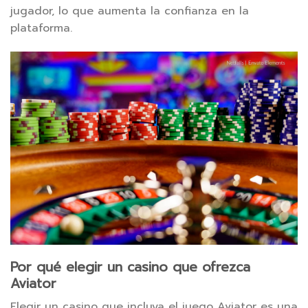
jugador, lo que aumenta la confianza en la
plataforma.
Por qué elegir un casino que ofrezca
Aviator
Elegir un casino que incluya el juego Aviator es una