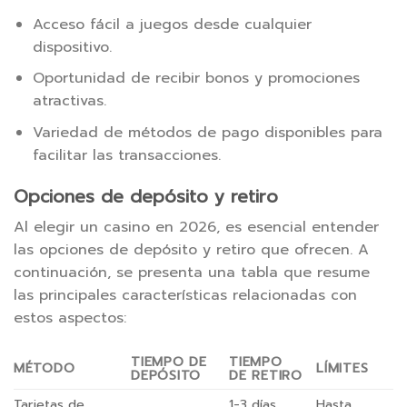
Acceso fácil a juegos desde cualquier
dispositivo.
Oportunidad de recibir bonos y promociones
atractivas.
Variedad de métodos de pago disponibles para
facilitar las transacciones.
Opciones de depósito y retiro
Al elegir un casino en 2026, es esencial entender
las opciones de depósito y retiro que ofrecen. A
continuación, se presenta una tabla que resume
las principales características relacionadas con
estos aspectos:
TIEMPO DE
TIEMPO
MÉTODO
LÍMITES
DEPÓSITO
DE RETIRO
Tarjetas de
1-3 días
Hasta