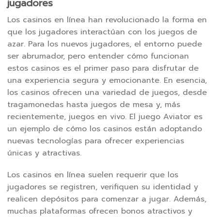
jugadores
Los casinos en línea han revolucionado la forma en
que los jugadores interactúan con los juegos de
azar. Para los nuevos jugadores, el entorno puede
ser abrumador, pero entender cómo funcionan
estos casinos es el primer paso para disfrutar de
una experiencia segura y emocionante. En esencia,
los casinos ofrecen una variedad de juegos, desde
tragamonedas hasta juegos de mesa y, más
recientemente, juegos en vivo. El juego Aviator es
un ejemplo de cómo los casinos están adoptando
nuevas tecnologías para ofrecer experiencias
únicas y atractivas.
Los casinos en línea suelen requerir que los
jugadores se registren, verifiquen su identidad y
realicen depósitos para comenzar a jugar. Además,
muchas plataformas ofrecen bonos atractivos y