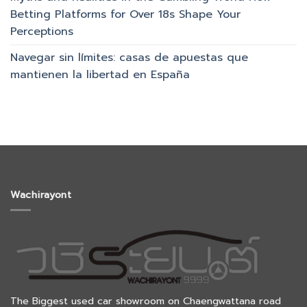
Betting Platforms for Over 18s Shape Your
Perceptions
Navegar sin límites: casas de apuestas que
mantienen la libertad en España
Wachirayont
The Biggest used car showroom on Chaengwattana road