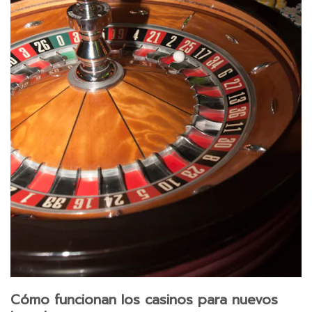
Cómo funcionan los casinos para nuevos