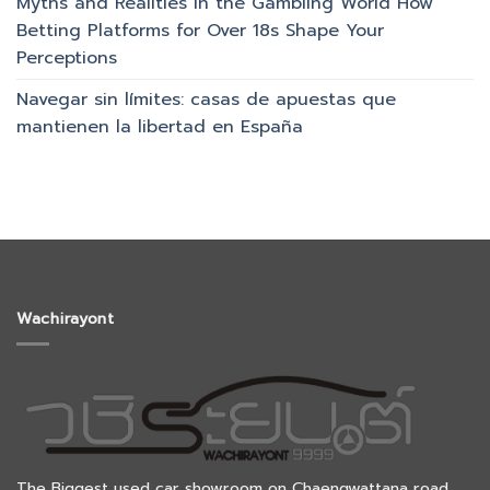
Myths and Realities in the Gambling World How
Betting Platforms for Over 18s Shape Your
Perceptions
Navegar sin límites: casas de apuestas que
mantienen la libertad en España
Wachirayont
The Biggest used car showroom on Chaengwattana road