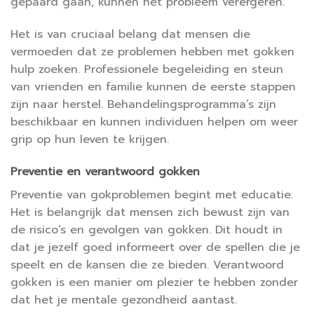
gepaard gaan, kunnen het probleem verergeren.
Het is van cruciaal belang dat mensen die
vermoeden dat ze problemen hebben met gokken
hulp zoeken. Professionele begeleiding en steun
van vrienden en familie kunnen de eerste stappen
zijn naar herstel. Behandelingsprogramma’s zijn
beschikbaar en kunnen individuen helpen om weer
grip op hun leven te krijgen.
Preventie en verantwoord gokken
Preventie van gokproblemen begint met educatie.
Het is belangrijk dat mensen zich bewust zijn van
de risico’s en gevolgen van gokken. Dit houdt in
dat je jezelf goed informeert over de spellen die je
speelt en de kansen die ze bieden. Verantwoord
gokken is een manier om plezier te hebben zonder
dat het je mentale gezondheid aantast.