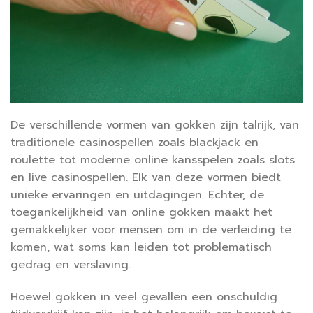
De verschillende vormen van gokken zijn talrijk, van
traditionele casinospellen zoals blackjack en
roulette tot moderne online kansspelen zoals slots
en live casinospellen. Elk van deze vormen biedt
unieke ervaringen en uitdagingen. Echter, de
toegankelijkheid van online gokken maakt het
gemakkelijker voor mensen om in de verleiding te
komen, wat soms kan leiden tot problematisch
gedrag en verslaving.
Hoewel gokken in veel gevallen een onschuldig