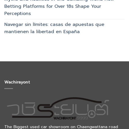
Betting Platforms for Over 18s Shape Your
Perceptions
Navegar sin límites: casas de apuestas que
mantienen la libertad en España
Wachirayont
The Biggest used car showroom on Chaengwattana road