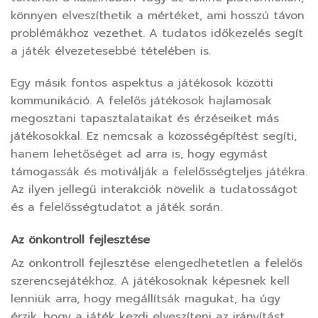
könnyen elveszíthetik a mértéket, ami hosszú távon
problémákhoz vezethet. A tudatos időkezelés segít
a játék élvezetesebbé tételében is.
Egy másik fontos aspektus a játékosok közötti
kommunikáció. A felelős játékosok hajlamosak
megosztani tapasztalataikat és érzéseiket más
játékosokkal. Ez nemcsak a közösségépítést segíti,
hanem lehetőséget ad arra is, hogy egymást
támogassák és motiválják a felelősségteljes játékra.
Az ilyen jellegű interakciók növelik a tudatosságot
és a felelősségtudatot a játék során.
Az önkontroll fejlesztése
Az önkontroll fejlesztése elengedhetetlen a felelős
szerencsejátékhoz. A játékosoknak képesnek kell
lenniük arra, hogy megállítsák magukat, ha úgy
érzik, hogy a játék kezdi elveszíteni az irányítást.