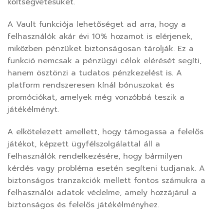
költségvetésüket.
A Vault funkciója lehetőséget ad arra, hogy a
felhasználók akár évi 10% hozamot is elérjenek,
miközben pénzüket biztonságosan tárolják. Ez a
funkció nemcsak a pénzügyi célok elérését segíti,
hanem ösztönzi a tudatos pénzkezelést is. A
platform rendszeresen kínál bónuszokat és
promóciókat, amelyek még vonzóbbá teszik a
játékélményt.
A elkötelezett amellett, hogy támogassa a felelős
játékot, képzett ügyfélszolgálattal áll a
felhasználók rendelkezésére, hogy bármilyen
kérdés vagy probléma esetén segíteni tudjanak. A
biztonságos tranzakciók mellett fontos számukra a
felhasználói adatok védelme, amely hozzájárul a
biztonságos és felelős játékélményhez.