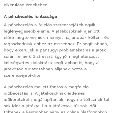
elkerülése érdekében.
A pénzkezelés fontossága
A pénzkezelés a felelős szerencsejáték egyik
leglényegesebb eleme. A játékosoknak ajánlott
előre megtervezniük, mennyit hajlandóak költeni, és
ragaszkodniuk ehhez az összeghez. Ez segít abban,
hogy elkerüljék a pénzügyi problémákat és a játék
során felmerülő stresszt. Egy jól meghatározott
költségvetés kialakítása segít abban is, hogy a
játékosok tudatosabban álljanak hozzá a
szerencsejátékhoz.
A pénzkezelés mellett fontos a megfelelő
időbeosztás is. A játékosoknak érdemes
időkereteket megállapítaniuk, hogy ne töltsenek túl
sok időt a játékra. Ha a játékosok túl sok időt
töltenek a kaszinóban vagy az online platformokon,