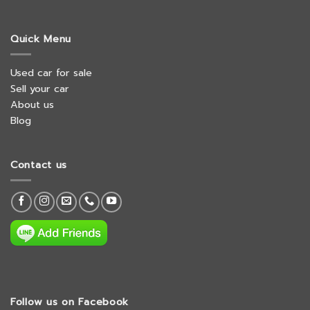
Quick Menu
Used car for sale
Sell your car
About us
Blog
Contact us
Follow us on Facebook