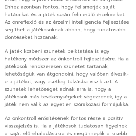
Ehhez azonban fontos, hogy felismerjék saját
határaikat és a játék során felmerülő érzelmeiket.
Az önreflexió és az érzelmi intelligencia fejlesztése
segíthet a játékosoknak abban, hogy tudatosabb
döntéseket hozzanak.
A játék közbeni szünetek beiktatása is egy
hatékony módszer az önkontroll fejlesztésére. Ha a
játékosok rendszeresen szünetet tartanak,
lehetőségük van átgondolni, hogy valóban élvezik-
e a játékot, vagy esetleg túlzásba viszik azt. A
szünetek lehetőséget adnak arra is, hogy a
játékosok más tevékenységeket végezzenek, így a
játék nem válik az egyetlen szórakozási formájukká.
Az önkontroll erősítésének fontos része a pozitív
visszajelzés is. Ha a játékosok tudatosan figyelnek
a saját előrehaladásukra és megünneplik a kisebb