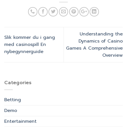
Understanding the
Slik kommer du i gang
Dynamics of Casino
med casinospill En
Games A Comprehensive
nybegynnerguide
Overview
Categories
Betting
Demo
Entertainment