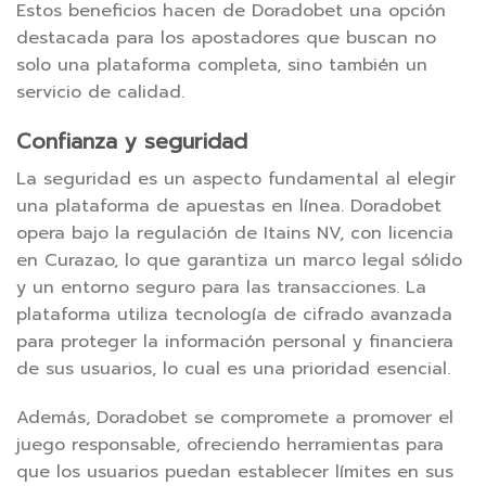
Estos beneficios hacen de Doradobet una opción
destacada para los apostadores que buscan no
solo una plataforma completa, sino también un
servicio de calidad.
Confianza y seguridad
La seguridad es un aspecto fundamental al elegir
una plataforma de apuestas en línea. Doradobet
opera bajo la regulación de Itains NV, con licencia
en Curazao, lo que garantiza un marco legal sólido
y un entorno seguro para las transacciones. La
plataforma utiliza tecnología de cifrado avanzada
para proteger la información personal y financiera
de sus usuarios, lo cual es una prioridad esencial.
Además, Doradobet se compromete a promover el
juego responsable, ofreciendo herramientas para
que los usuarios puedan establecer límites en sus