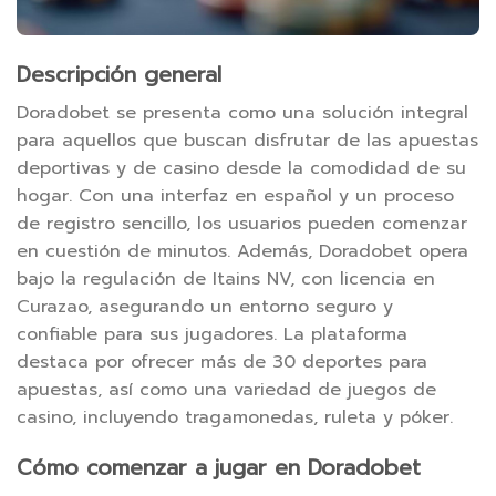
Descripción general
Doradobet se presenta como una solución integral
para aquellos que buscan disfrutar de las apuestas
deportivas y de casino desde la comodidad de su
hogar. Con una interfaz en español y un proceso
de registro sencillo, los usuarios pueden comenzar
en cuestión de minutos. Además, Doradobet opera
bajo la regulación de Itains NV, con licencia en
Curazao, asegurando un entorno seguro y
confiable para sus jugadores. La plataforma
destaca por ofrecer más de 30 deportes para
apuestas, así como una variedad de juegos de
casino, incluyendo tragamonedas, ruleta y póker.
Cómo comenzar a jugar en Doradobet