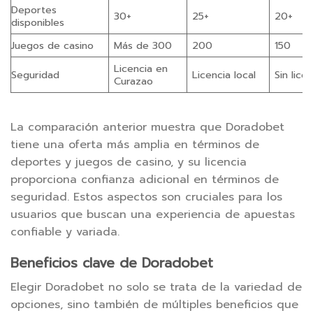
Deportes
30+
25+
20+
disponibles
Juegos de casino
Más de 300
200
150
Licencia en
Seguridad
Licencia local
Sin lice
Curazao
La comparación anterior muestra que Doradobet
tiene una oferta más amplia en términos de
deportes y juegos de casino, y su licencia
proporciona confianza adicional en términos de
seguridad. Estos aspectos son cruciales para los
usuarios que buscan una experiencia de apuestas
confiable y variada.
Beneficios clave de Doradobet
Elegir Doradobet no solo se trata de la variedad de
opciones, sino también de múltiples beneficios que