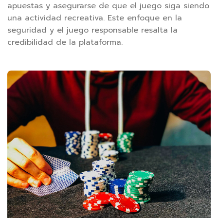
apuestas y asegurarse de que el juego siga siendo
una actividad recreativa. Este enfoque en la
seguridad y el juego responsable resalta la
credibilidad de la plataforma.