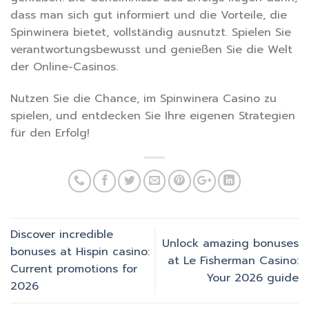
dass man sich gut informiert und die Vorteile, die
Spinwinera bietet, vollständig ausnutzt. Spielen Sie
verantwortungsbewusst und genießen Sie die Welt
der Online-Casinos.
Nutzen Sie die Chance, im Spinwinera Casino zu
spielen, und entdecken Sie Ihre eigenen Strategien
für den Erfolg!
Discover incredible
Unlock amazing bonuses
bonuses at Hispin casino:
at Le Fisherman Casino:
Current promotions for
Your 2026 guide
2026