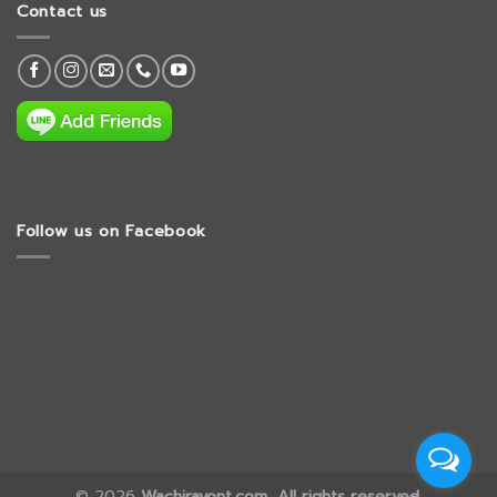
Contact us
Follow us on Facebook
© 2026
Wachirayont.com, All rights reserved.