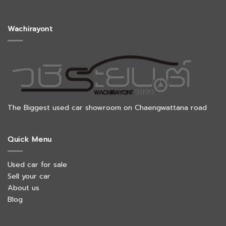
Wachirayont
The Biggest used car showroom on Chaengwattana road
Quick Menu
Used car for sale
Sell your car
About us
Blog