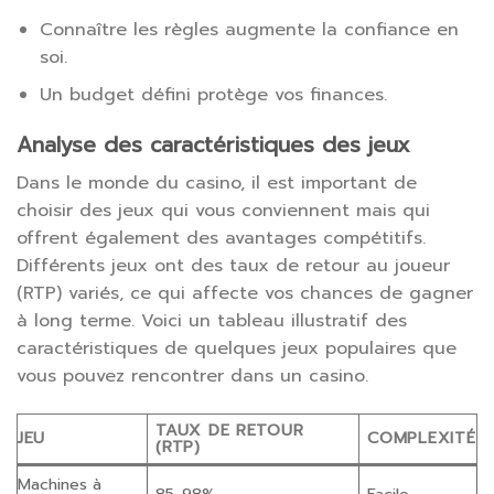
Connaître les règles augmente la confiance en
soi.
Un budget défini protège vos finances.
Analyse des caractéristiques des jeux
Dans le monde du casino, il est important de
choisir des jeux qui vous conviennent mais qui
offrent également des avantages compétitifs.
Différents jeux ont des taux de retour au joueur
(RTP) variés, ce qui affecte vos chances de gagner
à long terme. Voici un tableau illustratif des
caractéristiques de quelques jeux populaires que
vous pouvez rencontrer dans un casino.
TAUX DE RETOUR
JEU
COMPLEXITÉ
(RTP)
Machines à
85-98%
Facile