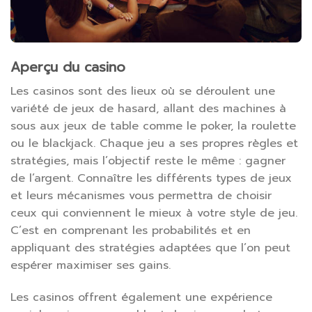
Aperçu du casino
Les casinos sont des lieux où se déroulent une
variété de jeux de hasard, allant des machines à
sous aux jeux de table comme le poker, la roulette
ou le blackjack. Chaque jeu a ses propres règles et
stratégies, mais l’objectif reste le même : gagner
de l’argent. Connaître les différents types de jeux
et leurs mécanismes vous permettra de choisir
ceux qui conviennent le mieux à votre style de jeu.
C’est en comprenant les probabilités et en
appliquant des stratégies adaptées que l’on peut
espérer maximiser ses gains.
Les casinos offrent également une expérience