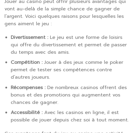
Jouer au casino peut offrir plusieurs avantages qui
vont au-delà de la simple chance de gagner de
l’argent. Voici quelques raisons pour lesquelles les
gens aiment le jeu :
Divertissement :
Le jeu est une forme de loisirs
qui offre du divertissement et permet de passer
du temps avec des amis.
Compétition :
Jouer à des jeux comme le poker
permet de tester ses compétences contre
d’autres joueurs.
Récompenses :
De nombreux casinos offrent des
bonus et des promotions qui augmentent vos
chances de gagner.
Accessibilité :
Avec les casinos en ligne, il est
possible de jouer depuis chez soi à tout moment.