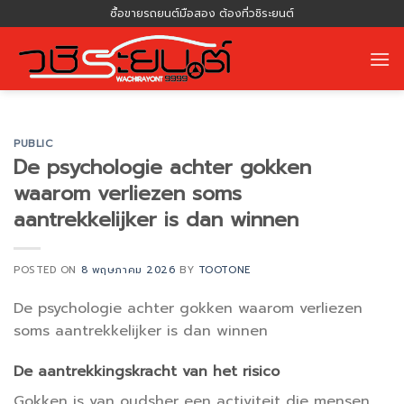
Skip
ซื้อขายรถยนต์มือสอง ต้องที่วชิระยนต์
to
content
PUBLIC
De psychologie achter gokken
waarom verliezen soms
aantrekkelijker is dan winnen
POSTED ON
8 พฤษภาคม 2026
BY
TOOTONE
De psychologie achter gokken waarom verliezen
soms aantrekkelijker is dan winnen
De aantrekkingskracht van het risico
Gokken is van oudsher een activiteit die mensen