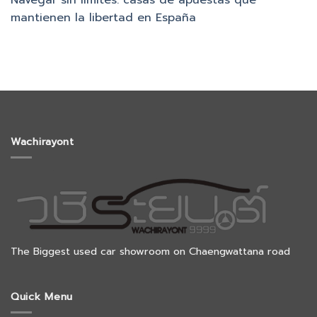
mantienen la libertad en España
Wachirayont
The Biggest used car showroom on Chaengwattana road
Quick Menu