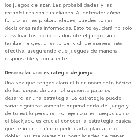
los juegos de azar. Las probabilidades y las
estadísticas son tus aliadas. Al entender cómo
funcionan las probabilidades, puedes tomar
decisiones más informadas. Esto te ayudará no solo
a evaluar tus opciones durante el juego, sino
también a gestionar tu bankroll de manera más
efectiva, asegurando que juegues de manera
responsable y consciente.
Desarrollar una estrategia de juego
Una vez que tengas claro el funcionamiento básico
de los juegos de azar, el siguiente paso es
desarrollar una estrategia. La estrategia puede
variar significativamente dependiendo del juego y
de tu estilo personal. Por ejemplo, en juegos como
el blackjack, es crucial conocer la estrategia básica
que te indica cuándo pedir carta, plantarte o
doblar. Así, mejorarás tus posibilidades de ganar.