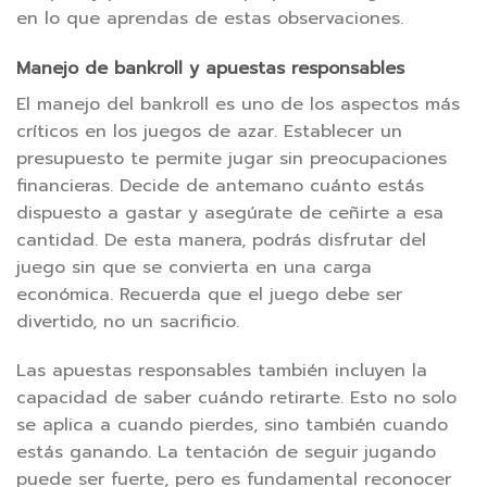
en lo que aprendas de estas observaciones.
Manejo de bankroll y apuestas responsables
El manejo del bankroll es uno de los aspectos más
críticos en los juegos de azar. Establecer un
presupuesto te permite jugar sin preocupaciones
financieras. Decide de antemano cuánto estás
dispuesto a gastar y asegúrate de ceñirte a esa
cantidad. De esta manera, podrás disfrutar del
juego sin que se convierta en una carga
económica. Recuerda que el juego debe ser
divertido, no un sacrificio.
Las apuestas responsables también incluyen la
capacidad de saber cuándo retirarte. Esto no solo
se aplica a cuando pierdes, sino también cuando
estás ganando. La tentación de seguir jugando
puede ser fuerte, pero es fundamental reconocer