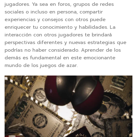
jugadores. Ya sea en foros, grupos de redes
sociales o incluso en persona, compartir
experiencias y consejos con otros puede
enriquecer tu conocimiento y habilidades. La
interacción con otros jugadores te brindará
perspectivas diferentes y nuevas estrategias que
podrías no haber considerado. Aprender de los
demás es fundamental en este emocionante
mundo de los juegos de azar.