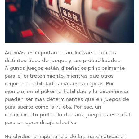
Además, es importante familiarizarse con los
distintos tipos de juegos y sus probabilidades.
Algunos juegos están diseñados principalmente
para el entretenimiento, mientras que otros
requieren habilidades más estratégicas. Por
ejemplo, en el póker, la habilidad y la experiencia
pueden ser más determinantes que en juegos de
pura suerte como la ruleta. Por eso, un
conocimiento profundo de cada juego es esencial
para un aprendizaje efectivo.
No olvides la importancia de las matemáticas en