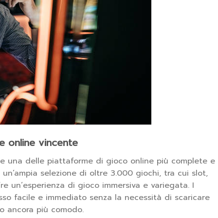
 online vincente
 una delle piattaforme di gioco online più complete e
 un’ampia selezione di oltre 3.000 giochi, tra cui slot,
fre un’esperienza di gioco immersiva e variegata. I
so facile e immediato senza la necessità di scaricare
co ancora più comodo.