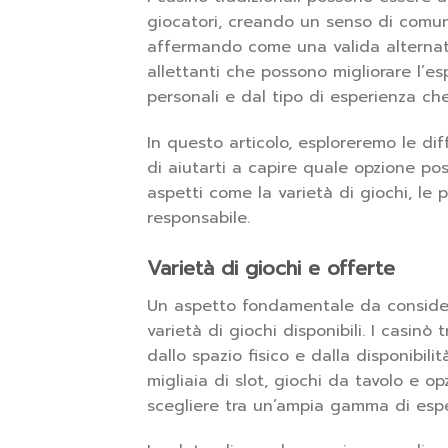
giocatori, creando un senso di comuni
affermando come una valida alternat
allettanti che possono migliorare l’e
personali e dal tipo di esperienza che
In questo articolo, esploreremo le dif
di aiutarti a capire quale opzione po
aspetti come la varietà di giochi, le
responsabile.
Varietà di giochi e offerte
Un aspetto fondamentale da considerar
varietà di giochi disponibili. I casinò
dallo spazio fisico e dalla disponibili
migliaia di slot, giochi da tavolo e o
scegliere tra un’ampia gamma di espe