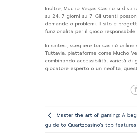
Inoltre, Mucho Vegas Casino si disting
su 24, 7 giorni su 7. Gli utenti poss
domande o problemi. Il sito è progett
funzionalità per il gioco responsabile 
In sintesi, scegliere tra casinò onlin
Tuttavia, piattaforme come Mucho Ve
combinando accessibilità, varietà di 
giocatore esperto o un neofita, ques
Master the art of gaming: A begi
guide to Quartzcasino’s top features