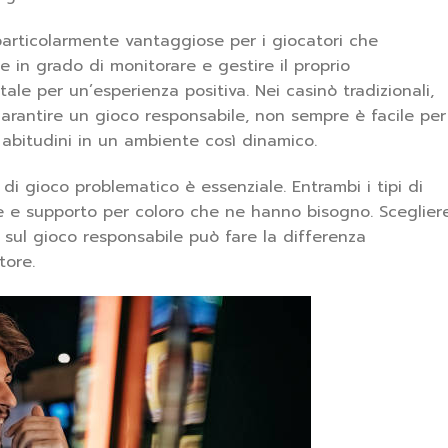
articolarmente vantaggiose per i giocatori che
re in grado di monitorare e gestire il proprio
e per un’esperienza positiva. Nei casinò tradizionali,
arantire un gioco responsabile, non sempre è facile per 
e abitudini in un ambiente così dinamico.
 di gioco problematico è essenziale. Entrambi i tipi di
e e supporto per coloro che ne hanno bisogno. Sceglier
sul gioco responsabile può fare la differenza
tore.