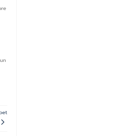
ore
 un
oet