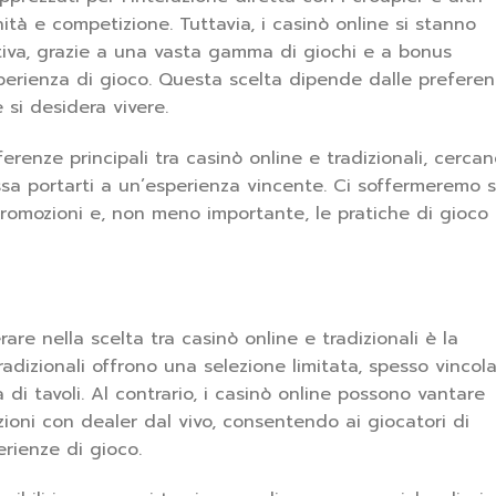
tà e competizione. Tuttavia, i casinò online si stanno
iva, grazie a una vasta gamma di giochi e a bonus
sperienza di gioco. Questa scelta dipende dalle prefere
 si desidera vivere.
ferenze principali tra casinò online e tradizionali, cerca
ssa portarti a un’esperienza vincente. Ci soffermeremo 
 promozioni e, non meno importante, le pratiche di gioco
e nella scelta tra casinò online e tradizionali è la
 tradizionali offrono una selezione limitata, spesso vincol
tà di tavoli. Al contrario, i casinò online possono vantare
pzioni con dealer dal vivo, consentendo ai giocatori di
rienze di gioco.