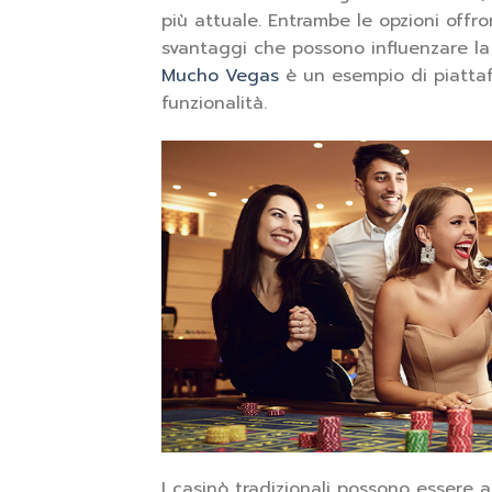
più attuale. Entrambe le opzioni off
svantaggi che possono influenzare la 
Mucho Vegas
è un esempio di piatta
funzionalità.
I casinò tradizionali possono essere ap