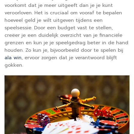
voorkomt dat je meer uitgeeft dan je je kunt
veroorloven. Het is cruciaal om vooraf te bepalen
hoeveel geld je wilt uitgeven tijdens een
speelsessie. Door een budget vast te stellen,
creëer je een duidelijk overzicht van je financiële
grenzen en kun je je speelgedrag beter in de hand
houden. Zo kun je, bijvoorbeeld door te spelen bij
ala win
, ervoor zorgen dat je verantwoord blijft
gokken.