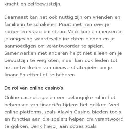
kracht en zelfbewustzijn.
Daarnaast kan het ook nuttig zijn om vrienden en
familie in te schakelen. Praat met hen over je
zorgen en vraag om steun. Vaak kunnen mensen in
je omgeving waardevolle inzichten bieden en je
aanmoedigen om verantwoorder te spelen.
Samenwerken met anderen helpt niet alleen om je
bewustzijn te vergroten, maar kan ook leiden tot
het ontwikkelen van nieuwe strategieën om je
financiën effectief te beheren.
De rol van online casino’s
Online casino’s spelen een belangrijke rol in het
beheersen van financiën tijdens het gokken. Veel
online platforms, zoals Alawin Casino, bieden tools
en functies aan die spelers helpen om verantwoord
te gokken. Denk hierbij aan opties zoals