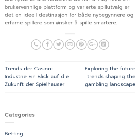
brukervennlige plattform og varierte spillutvalg er
det en ideell destinasjon for både nybegynnere og
erfarne spillere som ønsker å spille smartere.
Trends der Casino-
Exploring the future
Industrie Ein Blick auf die
trends shaping the
Zukunft der Spielhäuser
gambling landscape
Categories
Betting