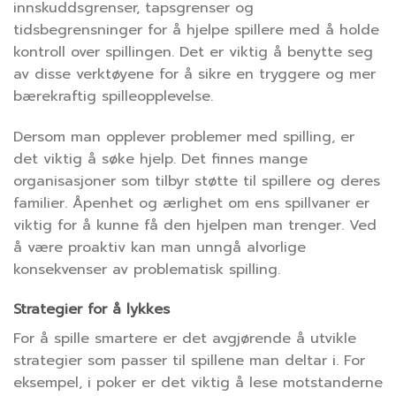
innskuddsgrenser, tapsgrenser og
tidsbegrensninger for å hjelpe spillere med å holde
kontroll over spillingen. Det er viktig å benytte seg
av disse verktøyene for å sikre en tryggere og mer
bærekraftig spilleopplevelse.
Dersom man opplever problemer med spilling, er
det viktig å søke hjelp. Det finnes mange
organisasjoner som tilbyr støtte til spillere og deres
familier. Åpenhet og ærlighet om ens spillvaner er
viktig for å kunne få den hjelpen man trenger. Ved
å være proaktiv kan man unngå alvorlige
konsekvenser av problematisk spilling.
Strategier for å lykkes
For å spille smartere er det avgjørende å utvikle
strategier som passer til spillene man deltar i. For
eksempel, i poker er det viktig å lese motstanderne