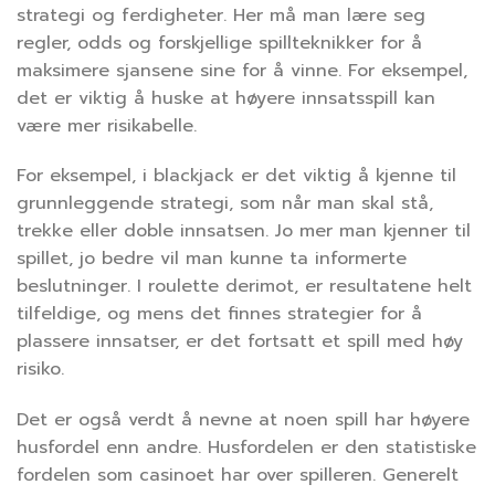
strategi og ferdigheter. Her må man lære seg
regler, odds og forskjellige spillteknikker for å
maksimere sjansene sine for å vinne. For eksempel,
det er viktig å huske at høyere innsatsspill kan
være mer risikabelle.
For eksempel, i blackjack er det viktig å kjenne til
grunnleggende strategi, som når man skal stå,
trekke eller doble innsatsen. Jo mer man kjenner til
spillet, jo bedre vil man kunne ta informerte
beslutninger. I roulette derimot, er resultatene helt
tilfeldige, og mens det finnes strategier for å
plassere innsatser, er det fortsatt et spill med høy
risiko.
Det er også verdt å nevne at noen spill har høyere
husfordel enn andre. Husfordelen er den statistiske
fordelen som casinoet har over spilleren. Generelt