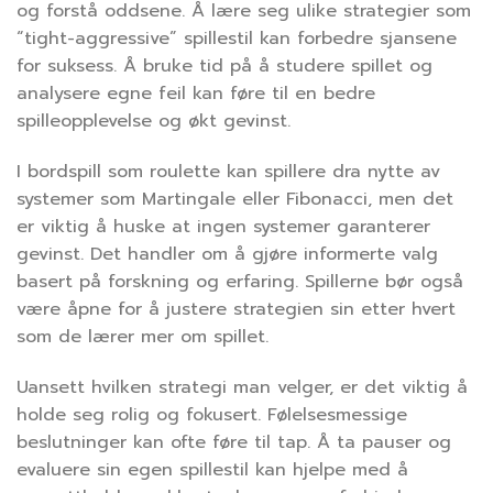
og forstå oddsene. Å lære seg ulike strategier som
“tight-aggressive” spillestil kan forbedre sjansene
for suksess. Å bruke tid på å studere spillet og
analysere egne feil kan føre til en bedre
spilleopplevelse og økt gevinst.
I bordspill som roulette kan spillere dra nytte av
systemer som Martingale eller Fibonacci, men det
er viktig å huske at ingen systemer garanterer
gevinst. Det handler om å gjøre informerte valg
basert på forskning og erfaring. Spillerne bør også
være åpne for å justere strategien sin etter hvert
som de lærer mer om spillet.
Uansett hvilken strategi man velger, er det viktig å
holde seg rolig og fokusert. Følelsesmessige
beslutninger kan ofte føre til tap. Å ta pauser og
evaluere sin egen spillestil kan hjelpe med å