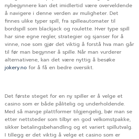
nybegynnere kan det imidlertid være overveldende
å navigere i denne verden av muligheter. Det
finnes ulike typer spill, fra spilleautomater til
bordspill som blackjack og roulette. Hver type spill
har sine egne regler, strategier og sjanser for å
vinne, noe som gjør det viktig å forstå hva man går
til før man begynner å spille. Når man vurderer
alternativene, kan det være nyttig å besøke
jokery.no
for å få en bedre oversikt.
Det første steget for en ny spiller er å velge et
casino som er både pålitelig og underholdende.
Med så mange plattformer tilgjengelig, bør man se
etter nettsteder som tilbyr en god velkomstpakke,
sikker betalingsbehandling og et variert spillutvalg.
I tillegg er det viktig å velge et casino som er