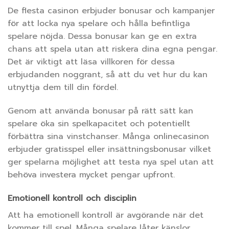
De flesta casinon erbjuder bonusar och kampanjer
för att locka nya spelare och hålla befintliga
spelare nöjda. Dessa bonusar kan ge en extra
chans att spela utan att riskera dina egna pengar.
Det är viktigt att läsa villkoren för dessa
erbjudanden noggrant, så att du vet hur du kan
utnyttja dem till din fördel.
Genom att använda bonusar på rätt sätt kan
spelare öka sin spelkapacitet och potentiellt
förbättra sina vinstchanser. Många onlinecasinon
erbjuder gratisspel eller insättningsbonusar vilket
ger spelarna möjlighet att testa nya spel utan att
behöva investera mycket pengar upfront.
Emotionell kontroll och disciplin
Att ha emotionell kontroll är avgörande när det
kommer till spel. Många spelare låter känslor