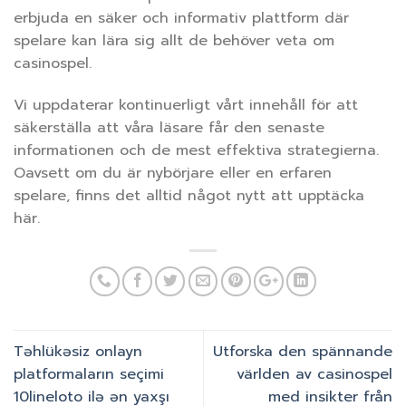
erbjuda en säker och informativ plattform där
spelare kan lära sig allt de behöver veta om
casinospel.
Vi uppdaterar kontinuerligt vårt innehåll för att
säkerställa att våra läsare får den senaste
informationen och de mest effektiva strategierna.
Oavsett om du är nybörjare eller en erfaren
spelare, finns det alltid något nytt att upptäcka
här.
Təhlükəsiz onlayn
Utforska den spännande
platformaların seçimi
världen av casinospel
10lineloto ilə ən yaxşı
med insikter från