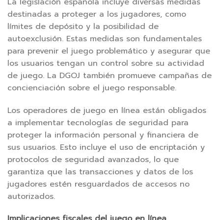
La legislación española incluye diversas medidas
destinadas a proteger a los jugadores, como
límites de depósito y la posibilidad de
autoexclusión. Estas medidas son fundamentales
para prevenir el juego problemático y asegurar que
los usuarios tengan un control sobre su actividad
de juego. La DGOJ también promueve campañas de
concienciación sobre el juego responsable.
Los operadores de juego en línea están obligados
a implementar tecnologías de seguridad para
proteger la información personal y financiera de
sus usuarios. Esto incluye el uso de encriptación y
protocolos de seguridad avanzados, lo que
garantiza que las transacciones y datos de los
jugadores estén resguardados de accesos no
autorizados.
Implicaciones fiscales del juego en línea