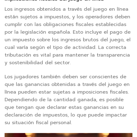
Los ingresos obtenidos a través del juego en línea
están sujetos a impuestos, y los operadores deben
cumplir con las obligaciones fiscales establecidas
por la legislación española. Esto incluye el pago de
un impuesto sobre los ingresos brutos del juego, el
cual varía según el tipo de actividad. La correcta
tributación es vital para mantener la transparencia
y sostenibilidad del sector.
Los jugadores también deben ser conscientes de
que las ganancias obtenidas a través del juego en
línea pueden estar sujetas a imposiciones fiscales.
Dependiendo de la cantidad ganada, es posible
que tengan que declarar estas ganancias en su
declaración de impuestos, lo que puede impactar
su situación fiscal personal.