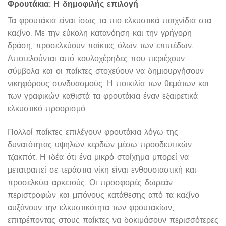
Φρουτάκια: Η δημοφιλής επιλογή
Τα φρουτάκια είναι ίσως τα πιο ελκυστικά παιχνίδια στα
καζίνο. Με την εύκολη κατανόηση και την γρήγορη
δράση, προσελκύουν παίκτες όλων των επιπέδων.
Αποτελούνται από κουλοχέρηδες που περιέχουν
σύμβολα και οι παίκτες στοχεύουν να δημιουργήσουν
νικηφόρους συνδυασμούς. Η ποικιλία των θεμάτων και
των γραφικών καθιστά τα φρουτάκια έναν εξαιρετικά
ελκυστικό προορισμό.
Πολλοί παίκτες επιλέγουν φρουτάκια λόγω της
δυνατότητας υψηλών κερδών μέσω προοδευτικών
τζακπότ. Η ιδέα ότι ένα μικρό στοίχημα μπορεί να
μετατραπεί σε τεράστια νίκη είναι ενθουσιαστική και
προσελκύει αρκετούς. Οι προσφορές δωρεάν
περιστροφών και μπόνους κατάθεσης από τα καζίνο
αυξάνουν την ελκυστικότητα των φρουτακίων,
επιτρέποντας στους παίκτες να δοκιμάσουν περισσότερες