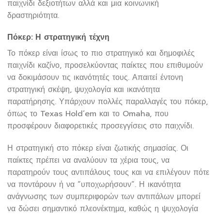
παιχνίδι δεξιοτήτων αλλά και μια κοινωνική
δραστηριότητα.
Πόκερ: Η στρατηγική τέχνη
Το πόκερ είναι ίσως το πιο στρατηγικό και δημοφιλές
παιχνίδι καζίνο, προσελκύοντας παίκτες που επιθυμούν
να δοκιμάσουν τις ικανότητές τους. Απαιτεί έντονη
στρατηγική σκέψη, ψυχολογία και ικανότητα
παρατήρησης. Υπάρχουν πολλές παραλλαγές του πόκερ,
όπως το Texas Hold’em και το Omaha, που
προσφέρουν διαφορετικές προσεγγίσεις στο παιχνίδι.
Η στρατηγική στο πόκερ είναι ζωτικής σημασίας. Οι
παίκτες πρέπει να αναλύουν τα χέρια τους, να
παρατηρούν τους αντιπάλους τους και να επιλέγουν πότε
να ποντάρουν ή να “υποχωρήσουν”. Η ικανότητα
ανάγνωσης των συμπεριφορών των αντιπάλων μπορεί
να δώσει σημαντικό πλεονέκτημα, καθώς η ψυχολογία