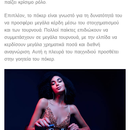
παίζει κρίσιμο ρόλο.
Επιπλέον, το πόκερ είναι γνωστό για τη δυνατότητά του
να προσφέρει μεγάλα κέρδη μέσω του στοιχηματισμού
και των τουρνουά. Πολλοί παίκτες επιδιώκουν να
συμμετάσχουν σε μεγάλα τουρνουά, με την ελπίδα να
κερδίσουν μεγάλα χρηματικά ποσά και διεθνή
αναγνώριση. Αυτή η πλευρά του παιχνιδιού προσθέτει
στην γοητεία του πόκερ.