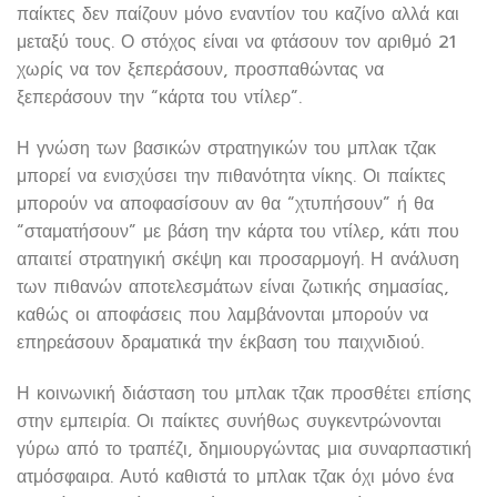
παίκτες δεν παίζουν μόνο εναντίον του καζίνο αλλά και
μεταξύ τους. Ο στόχος είναι να φτάσουν τον αριθμό 21
χωρίς να τον ξεπεράσουν, προσπαθώντας να
ξεπεράσουν την “κάρτα του ντίλερ”.
Η γνώση των βασικών στρατηγικών του μπλακ τζακ
μπορεί να ενισχύσει την πιθανότητα νίκης. Οι παίκτες
μπορούν να αποφασίσουν αν θα “χτυπήσουν” ή θα
“σταματήσουν” με βάση την κάρτα του ντίλερ, κάτι που
απαιτεί στρατηγική σκέψη και προσαρμογή. Η ανάλυση
των πιθανών αποτελεσμάτων είναι ζωτικής σημασίας,
καθώς οι αποφάσεις που λαμβάνονται μπορούν να
επηρεάσουν δραματικά την έκβαση του παιχνιδιού.
Η κοινωνική διάσταση του μπλακ τζακ προσθέτει επίσης
στην εμπειρία. Οι παίκτες συνήθως συγκεντρώνονται
γύρω από το τραπέζι, δημιουργώντας μια συναρπαστική
ατμόσφαιρα. Αυτό καθιστά το μπλακ τζακ όχι μόνο ένα