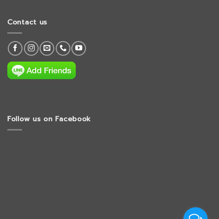
Contact us
Follow us on Facebook