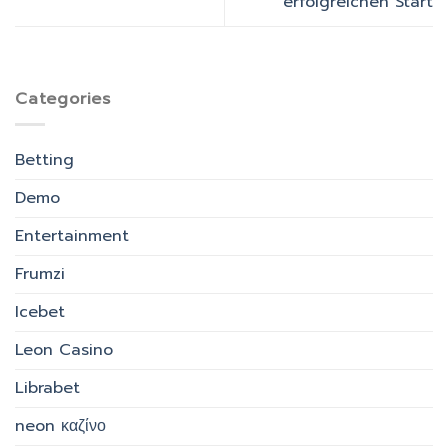
erfolgreichen Start
Categories
Betting
Demo
Entertainment
Frumzi
Icebet
Leon Casino
Librabet
neon καζίνο