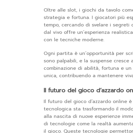
Oltre alle slot, i giochi da tavolo com
strategia e fortuna. I giocatori più e
tempo, cercando di svelare i segreti de
dal vivo offre un’esperienza realisti
con le tecniche moderne.
Ogni partita è un’opportunità per sc
sono palpabili, e la suspense cresce a
combinazione di abilità, fortuna e un
unica, contribuendo a mantenere viva 
Il futuro del gioco d’azzardo onl
Il futuro del gioco d’azzardo online 
tecnologica sta trasformando il modo 
alla nascita di nuove esperienze imme
di tecnologie come la realtà aumentat
il gioco. Queste tecnologie permetton