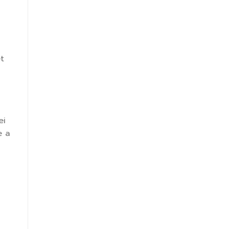
et
ei
e a