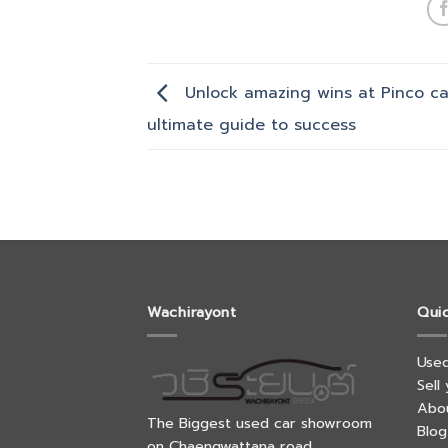
Unlock amazing wins at Pinco ca
ultimate guide to success
Wachirayont
Qui
Used
Sell
Abo
The Biggest used car showroom
Blog
on Chaengwattana road