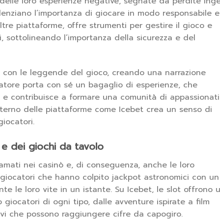
delle loro esperienze negative, segnate da perdite inge
denziano l’importanza di giocare in modo responsabile e
ltre piattaforme, offre strumenti per gestire il gioco e
 sottolineando l’importanza della sicurezza e del
ano con le leggende del gioco, creando una narrazione
atore porta con sé un bagaglio di esperienze, che
ta e contribuisce a formare una comunità di appassionati
interno delle piattaforme come Icebet crea un senso di
iocatori.
e dei giochi da tavolo
 amati nei casinò e, di conseguenza, anche le loro
giocatori che hanno colpito jackpot astronomici con un
e le loro vite in un istante. Su Icebet, le slot offrono 
 giocatori di ogni tipo, dalle avventure ispirate a film
ivi che possono raggiungere cifre da capogiro.