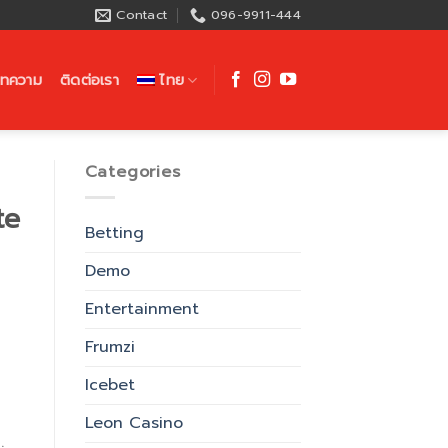
Contact
096-9911-444
ทความ
ติดต่อเรา
ไทย
Categories
te
Betting
Demo
Entertainment
Frumzi
Icebet
Leon Casino
.