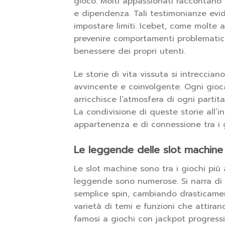
gioco. Molti appassionati raccontano 
e dipendenza. Tali testimonianze evi
impostare limiti. Icebet, come molte a
prevenire comportamenti problematici,
benessere dei propri utenti.
Le storie di vita vissuta si intrecci
avvincente e coinvolgente. Ogni gioc
arricchisce l’atmosfera di ogni parti
La condivisione di queste storie all’
appartenenza e di connessione tra i g
Le leggende delle slot machine 
Le slot machine sono tra i giochi più
leggende sono numerose. Si narra di 
semplice spin, cambiando drasticament
varietà di temi e funzioni che attirano
famosi a giochi con jackpot progress