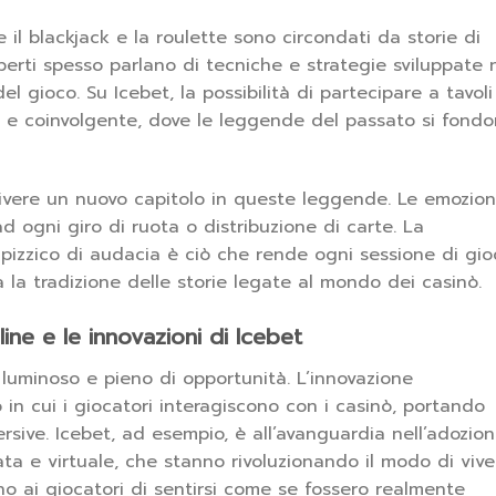
e il blackjack e la roulette sono circondati da storie di
sperti spesso parlano di tecniche e strategie sviluppate 
l gioco. Su Icebet, la possibilità di partecipare a tavoli
ca e coinvolgente, dove le leggende del passato si fond
rivere un nuovo capitolo in queste leggende. Le emozion
d ogni giro di ruota o distribuzione di carte. La
 pizzico di audacia è ciò che rende ogni sessione di gio
la tradizione delle storie legate al mondo dei casinò.
ine e le innovazioni di Icebet
è luminoso e pieno di opportunità. L’innovazione
in cui i giocatori interagiscono con i casinò, portando
rsive. Icebet, ad esempio, è all’avanguardia nell’adozio
a e virtuale, che stanno rivoluzionando il modo di vive
o ai giocatori di sentirsi come se fossero realmente