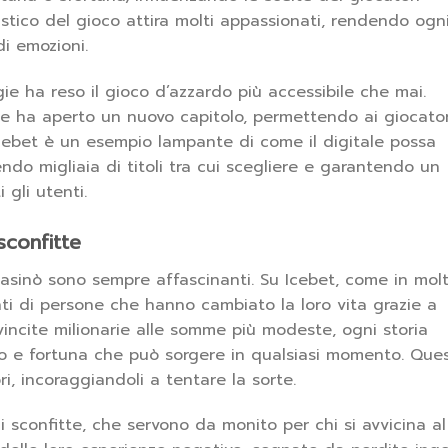
stico del gioco attira molti appassionati, rendendo ogn
di emozioni.
ie ha reso il gioco d’azzardo più accessibile che mai.
ne ha aperto un nuovo capitolo, permettendo ai giocator
cebet è un esempio lampante di come il digitale possa
rendo migliaia di titoli tra cui scegliere e garantendo un
 gli utenti.
 sconfitte
 casinò sono sempre affascinanti. Su Icebet, come in molt
onti di persone che hanno cambiato la loro vita grazie a
vincite milionarie alle somme più modeste, ogni storia
to e fortuna che può sorgere in qualsiasi momento. Que
ri, incoraggiandoli a tentare la sorte.
 sconfitte, che servono da monito per chi si avvicina al