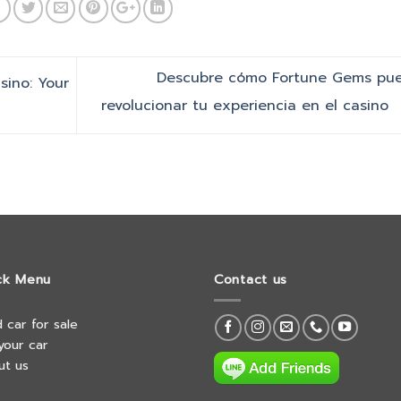
Descubre cómo Fortune Gems pu
sino: Your
revolucionar tu experiencia en el casino
ck Menu
Contact us
 car for sale
 your car
ut us