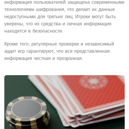
информация пользователей защищена современными
технологиями шифрования, что делает их данные
недоступными для третьих лиц. Игроки могут быть
уверены, что их средства и личная информация
находятся в безопасности.
Кроме того, регулярные проверки и независимый
аудит игр гарантируют, что вся представленная
информация честная и прозрачная.