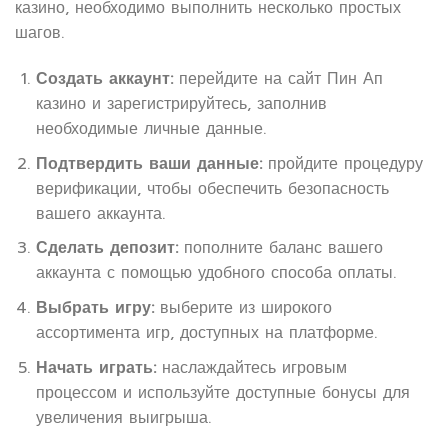
казино, необходимо выполнить несколько простых
шагов.
Создать аккаунт:
перейдите на сайт Пин Ап
казино и зарегистрируйтесь, заполнив
необходимые личные данные.
Подтвердить ваши данные:
пройдите процедуру
верификации, чтобы обеспечить безопасность
вашего аккаунта.
Сделать депозит:
пополните баланс вашего
аккаунта с помощью удобного способа оплаты.
Выбрать игру:
выберите из широкого
ассортимента игр, доступных на платформе.
Начать играть:
наслаждайтесь игровым
процессом и используйте доступные бонусы для
увеличения выигрыша.