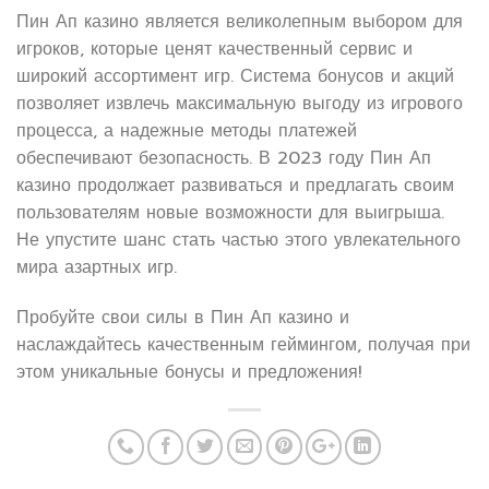
Пин Ап казино является великолепным выбором для
игроков, которые ценят качественный сервис и
широкий ассортимент игр. Система бонусов и акций
позволяет извлечь максимальную выгоду из игрового
процесса, а надежные методы платежей
обеспечивают безопасность. В 2023 году Пин Ап
казино продолжает развиваться и предлагать своим
пользователям новые возможности для выигрыша.
Не упустите шанс стать частью этого увлекательного
мира азартных игр.
Пробуйте свои силы в Пин Ап казино и
наслаждайтесь качественным геймингом, получая при
этом уникальные бонусы и предложения!