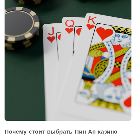
Почему стоит выбрать Пин Ап казино