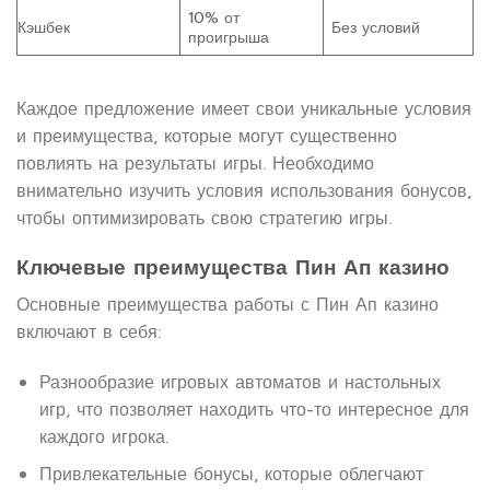
10% от
Кэшбек
Без условий
проигрыша
Каждое предложение имеет свои уникальные условия
и преимущества, которые могут существенно
повлиять на результаты игры. Необходимо
внимательно изучить условия использования бонусов,
чтобы оптимизировать свою стратегию игры.
Ключевые преимущества Пин Ап казино
Основные преимущества работы с Пин Ап казино
включают в себя:
Разнообразие игровых автоматов и настольных
игр, что позволяет находить что-то интересное для
каждого игрока.
Привлекательные бонусы, которые облегчают