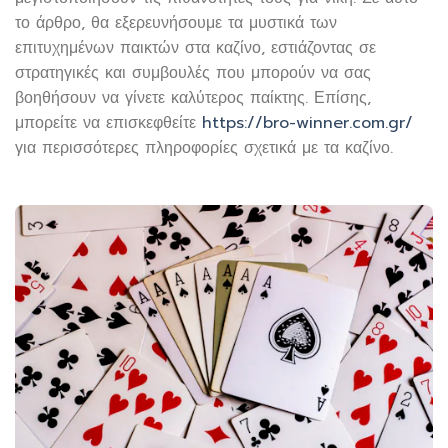
το άρθρο, θα εξερευνήσουμε τα μυστικά των
επιτυχημένων παικτών στα καζίνο, εστιάζοντας σε
στρατηγικές και συμβουλές που μπορούν να σας
βοηθήσουν να γίνετε καλύτερος παίκτης. Επίσης,
μπορείτε να επισκεφθείτε
https://bro-winner.com.gr/
για περισσότερες πληροφορίες σχετικά με τα καζίνο.