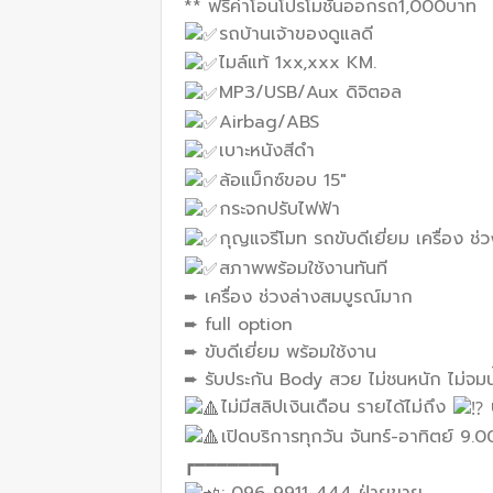
** ฟรีค่าโอนโปรโมชั่นออกรถ1,000บาท
รถบ้านเจ้าของดูแลดี
ไมล์แท้ 1xx,xxx KM.
MP3/USB/Aux ดิจิตอล
Airbag/ABS
เบาะหนังสีดำ
ล้อแม็กซ์ขอบ 15″
กระจกปรับไฟฟ้า
กุญแจรีโมท รถขับดีเยี่ยม เครื่อง ช
สภาพพร้อมใช้งานทันที
➨ เครื่อง ช่วงล่างสมบูรณ์มาก
➨ full option
➨ ขับดีเยี่ยม พร้อมใช้งาน
➨ รับประกัน Body สวย ไม่ชนหนัก ไม่จมน
ไม่มีสลิปเงินเดือน รายได้ไม่ถึง
เปิดบริการทุกวัน จันทร์-อาทิตย์ 9.
┏━━━━━━━┓