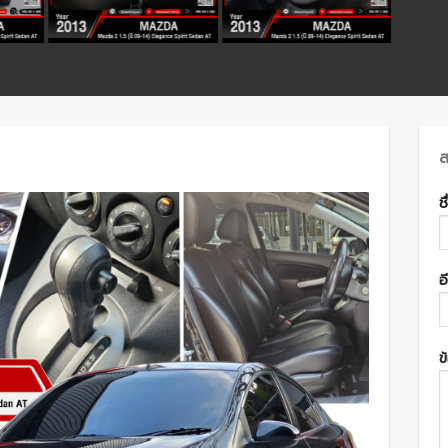
ส
ช
อ
ข