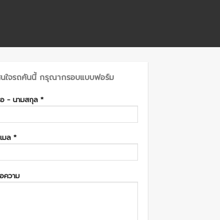
นใจรถคันนี้ กรุณากรอบแบบฟอร์ม
ื่อ - นามสกุล *
ีเมล *
้อความ