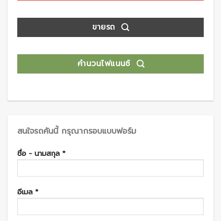
ขายรถ
คำนวนไฟแนนซ์
สนใจรถคันนี้ กรุณากรอบแบบฟอร์ม
ชื่อ - นามสกุล *
อีเมล *