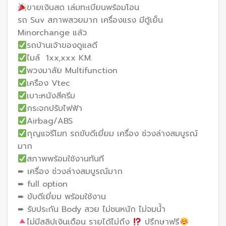
ขายเงินสด เล่มทะเบียนพร้อมโอน
รถ Suv สภาพสวยมาก เครื่องแรง มีตู้เย็น
Minorchange แล้ว
รถบ้านเจ้าของดูแลดี
ไมล์ 1xx,xxx KM.
พวงมาลัย Multifunction
เครือง Vtec
เบาะหนังสีครีม
กระจกปรับไฟฟ้า
Airbag/ABS
กุญแจรีโมท รถขับดีเยี่ยม เครื่อง ช่วงล่างสมบูรณ์
มาก
สภาพพร้อมใช้งานทันที
➨ เครื่อง ช่วงล่างสมบูรณ์มาก
➨ full option
➨ ขับดีเยี่ยม พร้อมใช้งาน
➨ รับประกัน Body สวย ไม่ชนหนัก ไม่จมน้ำ
ไม่มีสลิปเงินเดือน รายได้ไม่ถึง
ปรึกษาฟรี