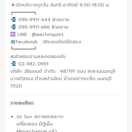
เปิดบริการทุกวัน จันทร์-อาทิตย์ 9.00-18.00 น.
┏━━━━━━━┓
: 096-9911-444 ฝ่ายขาย
: 096-9911-666 ฝ่ายขาย
LINE : @wachirayont
Facebook : วชิระยนต์รถมือสอง
┗━━━━━━━┛
สนใจสอบถามและทดลองขับ
: 02-982-0991
บริษัท วชิระยนต์ จำกัด : 48/119 ถนน สะพานนนทบุรี-
บางบัวทอง ตำบลบ้านใหม่ อำเภอปากเกร็ด นนทบุรี
11120
รายละเอียด
รถ Suv สภาพสวยมาก
เครื่องแรง มีตู้เย็น
Minorchange แล้ว