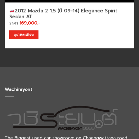
2012 Mazda 2 1.5 (ปี 09-14) Elegance Spirit
Sedan AT
ราคา
169,000.-
ดูรายละเอียด
Wachirayont
The Biggest used car showroom on Chaengwattana road