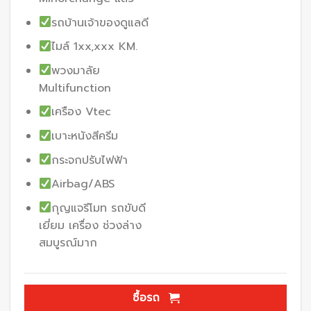
รถบ้านเจ้าของดูแลดี
ไมล์ 1xx,xxx KM.
พวงมาลัย
Multifunction
เครือง Vtec
เบาะหนังสีครีม
กระจกปรับไฟฟ้า
Airbag/ABS
กุญแจรีโมท รถขับดี
เยี่ยม เครื่อง ช่วงล่าง
สมบูรณ์มาก
ซื้อรถ