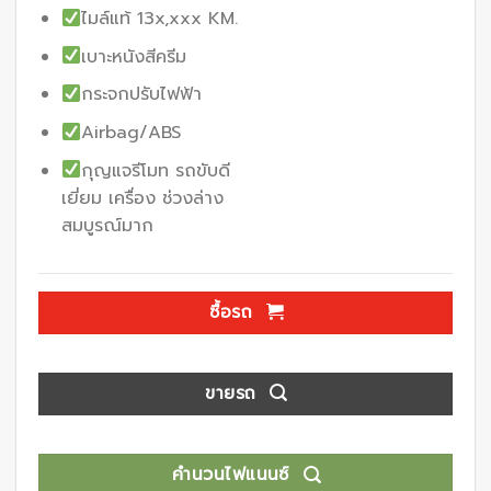
ไมล์แท้ 13x,xxx KM.
เบาะหนังสีครีม
กระจกปรับไฟฟ้า
Airbag/ABS
กุญแจรีโมท รถขับดี
เยี่ยม เครื่อง ช่วงล่าง
สมบูรณ์มาก
ซื้อรถ
ขายรถ
คำนวนไฟแนนซ์