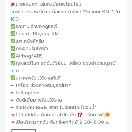
ขายเงินสด เล่มทะเบียนพร้อมโอน
รถสวย สภาพดีมาก มือแรก ไมล์แท้ 13x,xxx KM. 1 ใน
100
รถบ้านเจ้าของดูแลดี
ไมล์แท้ 13x,xxx KM.
เบาะหนังสีครีม
กระจกปรับไฟฟ้า
Airbag/ABS
กุญแจรีโมท รถขับดีเยี่ยม เครื่อง ช่วงล่างสมบูรณ์
มาก
สภาพพร้อมใช้งานทันที
➨ เครื่อง ช่วงล่างสมบูรณ์มาก
➨ full option
➨ ขับดีเยี่ยม พร้อมใช้งาน
➨ รับประกัน Body สวย ไม่ชนหนัก ไม่จมน้ำ
ไม่มีสลิปเงินเดือน รายได้ไม่ถึง
ปรึกษาฟรี
เปิดบริการทุกวัน จันทร์-อาทิตย์ 9.00-18.00 น.
┏━━━━━━━┓